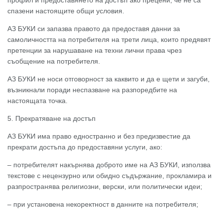
профил и предоставянето на достъп ако прецени, че не са
спазени настоящите общи условия.
АЗ БУКИ си запазва правото да предоставя данни за
самоличността на потребителя на трети лица, които предявят
претенции за нарушаване на техни лични права чрез
съобщение на потребителя.
АЗ БУКИ не носи отговорност за каквито и да е щети и загуби,
възникнали поради неспазване на разпоредбите на
настоящата точка.
5. Прекратяване на достъп
АЗ БУКИ има право едностранно и без предизвестие да
прекрати достъпа до предоставяни услуги, ако:
– потребителят накърнява доброто име на АЗ БУКИ, използва
текстове с нецензурно или обидно съдържание, прокламира и
разпространява религиозни, верски, или политически идеи;
– при установена некоректност в данните на потребителя;