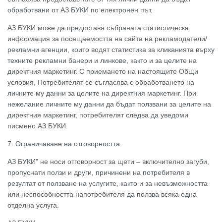
обработвани от АЗ БУКИ по електронен път.
АЗ БУКИ може да предоставя събраната статистическа
информация за посещаемостта на сайта на рекламодатели/
рекламни агенции, които водят статистика за кликанията върху
техните рекламни банери и линкове, както и за целите на
директния маркетинг. С приемането на настоящите Общи
условия, Потребителят се съгласява с обработването на
личните му данни за целите на директния маркетинг. При
нежелание личните му данни да бъдат ползвани за целите на
директния маркетинг, потребителят следва да уведоми
писмено АЗ БУКИ.
7. Ограничаване на отговорността
АЗ БУКИ” не носи отговорност за щети – включително загуби,
пропуснати ползи и други, причинени на потребителя в
резултат от ползване на услугите, както и за невъзможността
или неспособността напотребителя да ползва всяка една
отделна услуга.