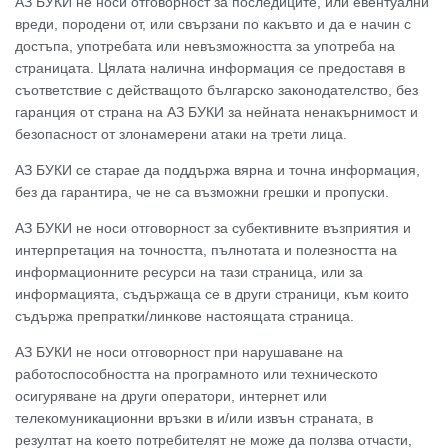
АЗ БУКИ не носи отговорност за последиците, или евентуални
вреди, породени от, или свързани по какъвто и да е начин с
достъпа, употребата или невъзможността за употреба на
страницата. Цялата налична информация се предоставя в
съответствие с действащото българско законодателство, без
гаранция от страна на АЗ БУКИ за нейната ненакърнимост и
безопасност от злонамерени атаки на трети лица.
АЗ БУКИ се старае да поддържа вярна и точна информация,
без да гарантира, че не са възможни грешки и пропуски.
АЗ БУКИ не носи отговорност за субективните възприятия и
интерпретация на точността, пълнотата и полезността на
информационните ресурси на тази страница, или за
информацията, съдържаща се в други страници, към които
съдържа препратки/линкове настоящата страница.
АЗ БУКИ не носи отговорност при нарушаване на
работоспособността на програмното или техническото
осигуряване на други оператори, интернет или
телекомуникационни връзки в и/или извън страната, в
резултат на което потребителят не може да ползва отчасти,