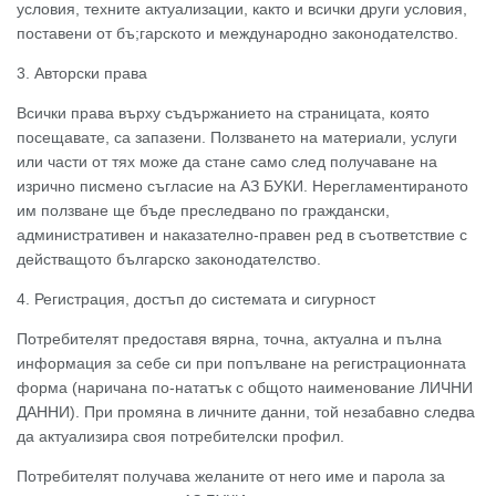
условия, техните актуализации, както и всички други условия,
поставени от бъ;гарското и международно законодателство.
3. Авторски права
Всички права върху съдържанието на страницата, която
посещавате, са запазени. Ползването на материали, услуги
или части от тях може да стане само след получаване на
изрично писмено съгласие на АЗ БУКИ. Нерегламентираното
им ползване ще бъде преследвано по граждански,
административен и наказателно-правен ред в съответствие с
действащото българско законодателство.
4. Регистрация, достъп до системата и сигурност
Потребителят предоставя вярна, точна, актуална и пълна
информация за себе си при попълване на регистрационната
форма (наричана по-нататък с общото наименование ЛИЧНИ
ДАННИ). При промяна в личните данни, той незабавно следва
да актуализира своя потребителски профил.
Потребителят получава желаните от него име и парола за