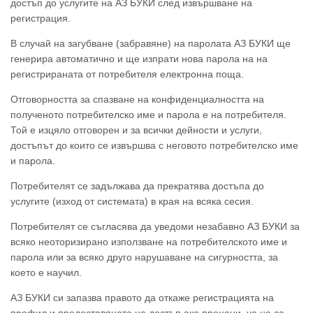
достъп до услугите на АЗ БУКИ след извършване на
регистрация.
В случай на загубване (забравяне) на паролата АЗ БУКИ ще
генерира автоматично и ще изпрати нова парола на на
регистрираната от потребителя електронна поща.
Отговорността за спазване на конфиденциалността на
полученото потребителско име и парола е на потребителя.
Той е изцяло отговорен и за всички дейности и услуги,
достъпът до които се извършва с неговото потребителско име
и парола.
Потребителят се задължава да прекратява достъпа до
услугите (изход от системата) в края на всяка сесия.
Потребителят се съгласява да уведоми незабавно АЗ БУКИ за
всяко неоторизирано използване на потребителското име и
парола или за всяко друго нарушаване на сигурността, за
което е научил.
АЗ БУКИ си запазва правото да откаже регистрацията на