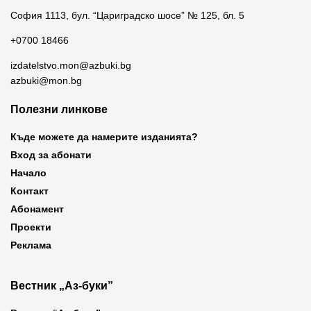
София 1113, бул. “Цариградско шосе” № 125, бл. 5
+0700 18466
izdatelstvo.mon@azbuki.bg
azbuki@mon.bg
Полезни линкове
Къде можете да намерите изданията?
Вход за абонати
Начало
Контакт
Абонамент
Проекти
Реклама
Вестник „Аз-буки”