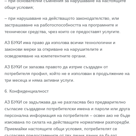
– при основателни съмнения за нарушаване на настоящите
общи условия;
– при нарушаване на действащото законодателство, или
застрашаване на работоспособността на програмните и
технически средства, чрез които се предоставят услугите.
АЗ БУКИ има право да използва всички технологични и
законови мерки за откриване на нарушителите и
осведомяване на компетентните органи.
АЗ БУКИ си запазва правото да изтрие създаден от
потребителя профил, който не е използван в продължение на
три месеца и няма активни услуги.
6. Конфиденциалност
АЗ БУКИ се задължава да не разгласява без предварително
съгласие създадени потребителски имена и пароли или друга
персонална информация на потребителя – освен ако не бъде
изисквана по силата на действащите нормативни разпоредби.
Приемайки настоящите общи условия, потребителят се
съгласява предоставените от тях лични данни да бъдат