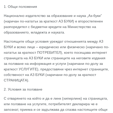
1. Общи положения
Национално издателство за образование и наука „Аз-буки”
(наричан по-нататък за краткост АЗ БУКИ) e второстепенен
разпоредител с бюджетни кредити на Министерство на
образованието, младежта и науката.
Настоящите общи условия уреждат отношенията между АЗ
БУКИ и всяко лице – юридическо или физическо (наричано по-
нататък за краткост ПОТРЕБИТЕЛ), което посещава интернет
страницата на АЗ БУКИ или страниците на неговите издания
за ползване на информация и услуги (наричани по-долу за
краткост УСЛУГИТЕ), предоставяни чрез интернет страниците,
собственост на АЗ БУКИ (наричани по-долу за краткост
СТРАНИЦАТА).
2. Условия за ползване
С отварянето на който и да е линк (хиперлинк) на страницата,
или ползване на услугите, потребителят декларира че е
запознат, приема и се задължава да спазва настоящите общи