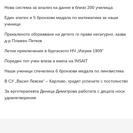
Нова система за анализ на данни в близо 200 училища
Един златен и 5 бронзови медала по математика за наши
ученици
Прекаленото обгрижване на детето го прави несигурно, казва
д-р Пламен Петков
Летни приключения в бургаското НЧ „Изгрев 1909“
Пореден топ учен влиза в екипа на INSAIT
Наши ученици спечелиха 6 бронзови медала по лингвистика
В СУ „Васил Левски“ – Карлово, градят успехите с постоянство
За ерготерапевта Деница Димитрова работата с децата носи
удовлетворение