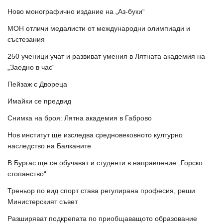
Ново монографично издание на „Аз-буки“
МОН отличи медалисти от международни олимпиади и
състезания
250 ученици учат и развиват умения в Лятната академия на
„Заедно в час“
Пейзаж с Двореца
Имайки се предвид
Снимка на броя: Лятна академия в Габрово
Нов институт ще изследва средновековното културно
наследство на Балканите
В Бургас ще се обучават и студенти в направление „Горско
стопанство“
Треньор по вид спорт става регулирана професия, реши
Министерският съвет
Разширяват подкрепата по приобщаващото образование