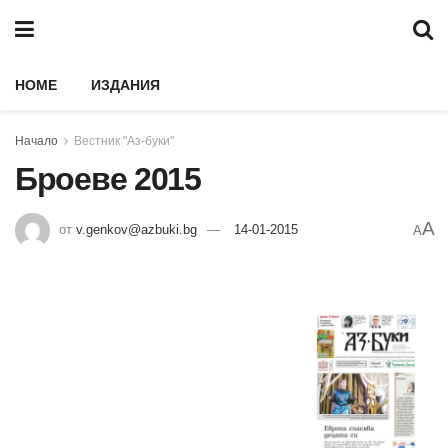
HOME
ИЗДАНИЯ
Начало
Вестник "Аз-буки"
Броеве 2015
A
от
v.genkov@azbuki.bg
14-01-2015
A