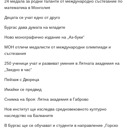
24 медала за родни таланти от международно състезание по
математика в Монголия
Децата се учат едно от друго
Бургас дава думата на младите
Ново монографично издание на „Аз-буки“
МОН отличи медалисти от международни олимпиади и
състезания
250 ученици учат и развиват умения в Лятната академия на
„Заедно в час“
Пейзаж с Двореца
Имайки се предвид
Снимка на броя: Лятна академия в Габрово
Нов институт ще изследва средновековното културно
наследство на Балканите
В Бургас ще се обучават и студенти в направление „Горско