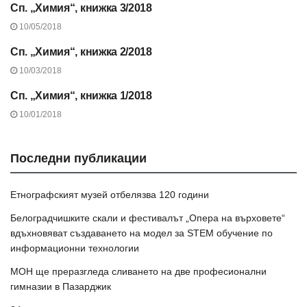
Сп. „Химия“, книжка 3/2018
СЪДЪРЖАНИЕ НА СП.
“ХИМИЯ”, 2018 Г.
10/05/2018
Сп. „Химия“, книжка 2/2018
СЪДЪРЖАНИЕ НА СП.
“ХИМИЯ”, 2018 Г.
10/03/2018
Сп. „Химия“, книжка 1/2018
СЪДЪРЖАНИЕ НА СП.
“ХИМИЯ”, 2018 Г.
10/01/2018
Последни публикации
Етнографският музей отбелязва 120 години
Белоградчишките скали и фестивалът „Опера на върховете“
вдъхновяват създаването на модел за STEM обучение по
информационни технологии
МОН ще преразгледа сливането на две професионални
гимназии в Пазарджик