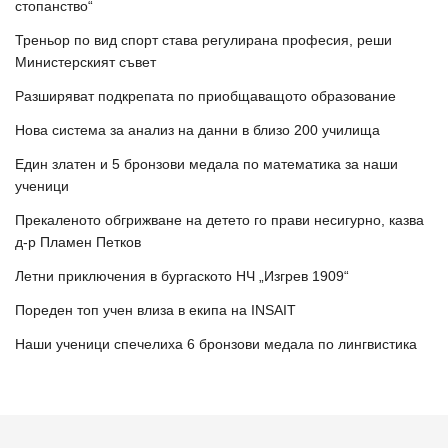
стопанство“
Треньор по вид спорт става регулирана професия, реши
Министерският съвет
Разширяват подкрепата по приобщаващото образование
Нова система за анализ на данни в близо 200 училища
Един златен и 5 бронзови медала по математика за наши
ученици
Прекаленото обгрижване на детето го прави несигурно, казва
д-р Пламен Петков
Летни приключения в бургаското НЧ „Изгрев 1909“
Пореден топ учен влиза в екипа на INSAIT
Наши ученици спечелиха 6 бронзови медала по лингвистика