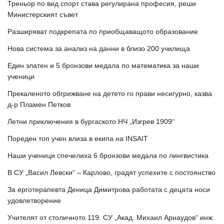
Треньор по вид спорт става регулирана професия, реши
Министерският съвет
Разширяват подкрепата по приобщаващото образование
Нова система за анализ на данни в близо 200 училища
Един златен и 5 бронзови медала по математика за наши
ученици
Прекаленото обгрижване на детето го прави несигурно, казва
д-р Пламен Петков
Летни приключения в бургаското НЧ „Изгрев 1909“
Пореден топ учен влиза в екипа на INSAIT
Наши ученици спечелиха 6 бронзови медала по лингвистика
В СУ „Васил Левски“ – Карлово, градят успехите с постоянство
За ерготерапевта Деница Димитрова работата с децата носи
удовлетворение
Учителят от столичното 119. СУ „Акад. Михаил Арнаудов“ инж.