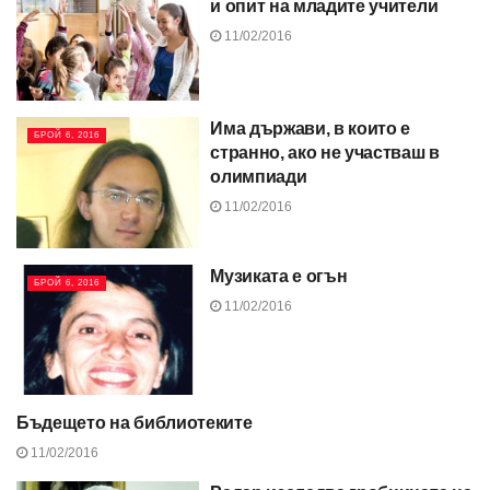
и опит на младите учители
11/02/2016
Има държави, в които е
БРОЙ 6, 2016
странно, ако не участваш в
олимпиади
11/02/2016
Музиката е огън
БРОЙ 6, 2016
11/02/2016
Бъдещето на библиотеките
БРОЙ 6, 2016
11/02/2016