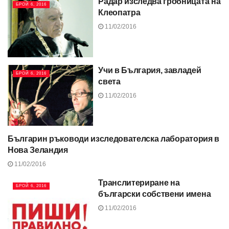
Радар изследва гробницата на
БРОЙ 6, 2016
Клеопатра
11/02/2016
Учи в България, завладей
БРОЙ 6, 2016
света
11/02/2016
Българин ръководи изследователска лаборатория в
БРОЙ 6, 2016
Нова Зеландия
11/02/2016
Транслитериране на
БРОЙ 6, 2016
български собствени имена
11/02/2016