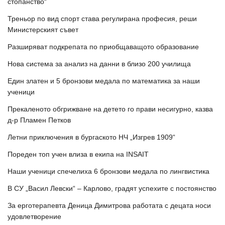
стопанство“
Треньор по вид спорт става регулирана професия, реши
Министерският съвет
Разширяват подкрепата по приобщаващото образование
Нова система за анализ на данни в близо 200 училища
Един златен и 5 бронзови медала по математика за наши
ученици
Прекаленото обгрижване на детето го прави несигурно, казва
д-р Пламен Петков
Летни приключения в бургаското НЧ „Изгрев 1909“
Пореден топ учен влиза в екипа на INSAIT
Наши ученици спечелиха 6 бронзови медала по лингвистика
В СУ „Васил Левски“ – Карлово, градят успехите с постоянство
За ерготерапевта Деница Димитрова работата с децата носи
удовлетворение