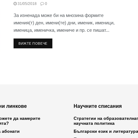
31/05/2018
0
За изненада може би на мнозина формите
имения(т) ден, имени(те) дни, именик, именици,
именица, именичка, имениче и пр. се пишат...
ВИЖТЕ ПОВЕЧЕ
ни линкове
Научните списания
ожете да намерите
Стратегии на образователна
ята?
научната политика
а абонати
Български език и литератур