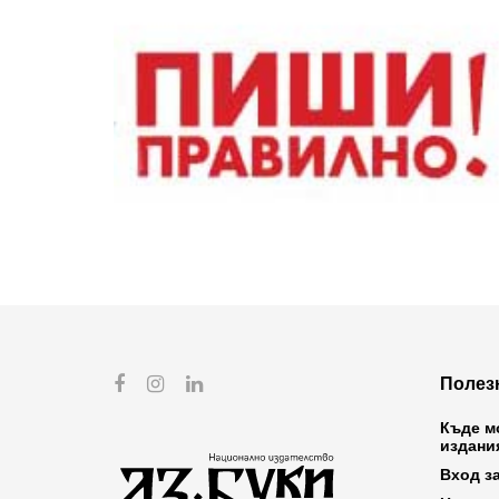
Полез
Къде м
издани
Вход з