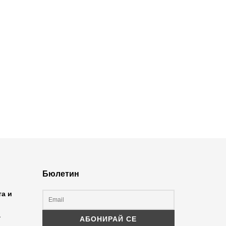
Бюлетин
та и
а