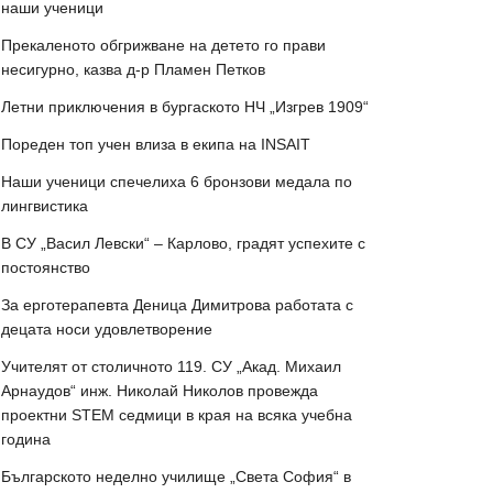
наши ученици
Прекаленото обгрижване на детето го прави
несигурно, казва д-р Пламен Петков
Летни приключения в бургаското НЧ „Изгрев 1909“
Пореден топ учен влиза в екипа на INSAIT
Наши ученици спечелиха 6 бронзови медала по
лингвистика
В СУ „Васил Левски“ – Карлово, градят успехите с
постоянство
За ерготерапевта Деница Димитрова работата с
децата носи удовлетворение
Учителят от столичното 119. СУ „Акад. Михаил
Арнаудов“ инж. Николай Николов провежда
проектни STEM седмици в края на всяка учебна
година
Българското неделно училище „Света София“ в