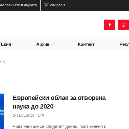
разованието и науката
Wikipedia
Екип
Архив
Контакт
Рек
018
Европейски облак за отворена
наука до 2020
31/05/2018
0
Чрез него ще се споделят данни, постижения и