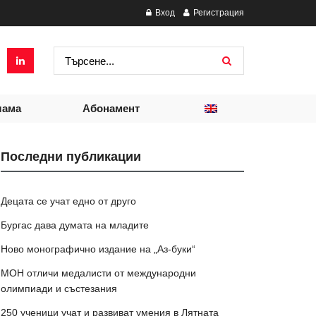
Вход
Регистрация
лама
Абонамент
Последни публикации
Децата се учат едно от друго
Бургас дава думата на младите
Ново монографично издание на „Аз-буки“
МОН отличи медалисти от международни
олимпиади и състезания
250 ученици учат и развиват умения в Лятната