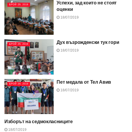
Успехи, зад които не стоят
БРОЙ 29, 2019
оценки
18/07/2019
Дух възрожденски тук гори
БРОЙ 29, 2019
18/07/2019
Пет медала от Тел Авив
БРОЙ 29, 2019
18/07/2019
Изборът на седмокласниците
БРОЙ 29, 2019
18/07/2019