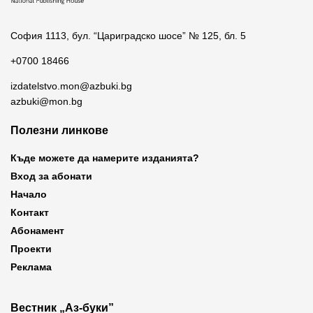
София 1113, бул. “Цариградско шосе” № 125, бл. 5
+0700 18466
izdatelstvo.mon@azbuki.bg
azbuki@mon.bg
Полезни линкове
Къде можете да намерите изданията?
Вход за абонати
Начало
Контакт
Абонамент
Проекти
Реклама
Вестник „Аз-буки”