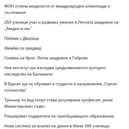
МОН отличи медалисти от международни олимпиади и
състезания
250 ученици учат и развиват умения в Лятната академия на
„Заедно в час“
Пейзаж с Двореца
Имайки се предвид
Снимка на броя: Лятна академия в Габрово
Нов институт ще изследва средновековното културно
наследство на Балканите
В Бургас ще се обучават и студенти в направление „Горско
стопанство“
Треньор по вид спорт става регулирана професия, реши
Министерският съвет
Разширяват подкрепата по приобщаващото образование
Нова система за анализ на данни в близо 200 училища