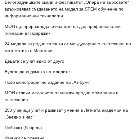
Белоградчишките скали и фестивалът „Опера на върховете“
вдъхновяват създаването на модел за STEM обучение по
информационни технологии
МОН ще преразгледа сливането на две професионални
гимназии в Пазарджик
24 медала за родни таланти от международно състезание по
математика в Монголия
Децата се учат едно от друго
Бургас дава думата на младите
Ново монографично издание на „Аз-буки“
МОН отличи медалисти от международни олимпиади и
състезания
250 ученици учат и развиват умения в Лятната академия на
„Заедно в час“
Пейзаж с Двореца
Имайки се предвид