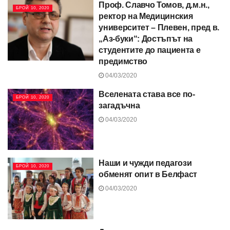
Проф. Славчо Томов, д.м.н.,
БРОЙ 10, 2020
ректор на Медицинския
университет – Плевен, пред в.
„Аз-буки“: Достъпът на
студентите до пациента е
предимство
04/03/2020
Вселената става все по-
БРОЙ 10, 2020
загадъчна
04/03/2020
Наши и чужди педагози
БРОЙ 10, 2020
обменят опит в Белфаст
04/03/2020