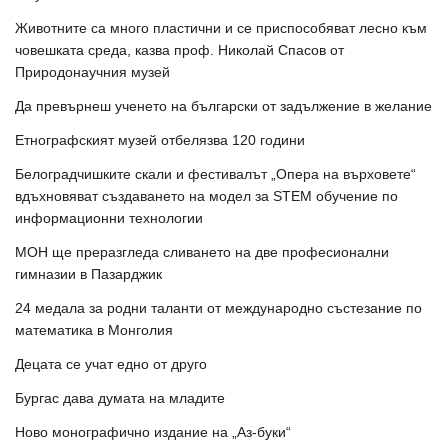
Животните са много пластични и се приспособяват лесно към
човешката среда, казва проф. Николай Спасов от
Природонаучния музей
Да превърнеш ученето на български от задължение в желание
Етнографският музей отбелязва 120 години
Белоградчишките скали и фестивалът „Опера на върховете“
вдъхновяват създаването на модел за STEM обучение по
информационни технологии
МОН ще преразгледа сливането на две професионални
гимназии в Пазарджик
24 медала за родни таланти от международно състезание по
математика в Монголия
Децата се учат едно от друго
Бургас дава думата на младите
Ново монографично издание на „Аз-буки“