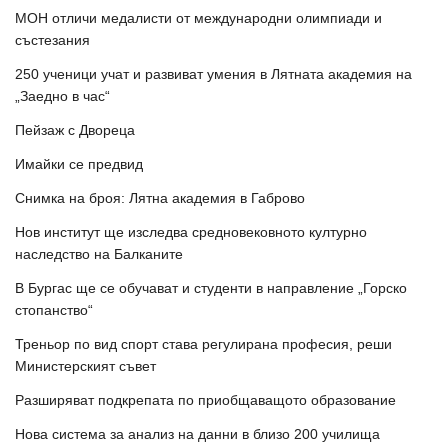
МОН отличи медалисти от международни олимпиади и
състезания
250 ученици учат и развиват умения в Лятната академия на
„Заедно в час“
Пейзаж с Двореца
Имайки се предвид
Снимка на броя: Лятна академия в Габрово
Нов институт ще изследва средновековното културно
наследство на Балканите
В Бургас ще се обучават и студенти в направление „Горско
стопанство“
Треньор по вид спорт става регулирана професия, реши
Министерският съвет
Разширяват подкрепата по приобщаващото образование
Нова система за анализ на данни в близо 200 училища