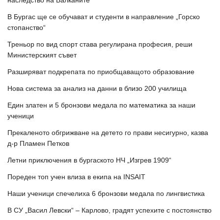
В Бургас ще се обучават и студенти в направление „Горско
стопанство“
Треньор по вид спорт става регулирана професия, реши
Министерският съвет
Разширяват подкрепата по приобщаващото образование
Нова система за анализ на данни в близо 200 училища
Един златен и 5 бронзови медала по математика за наши
ученици
Прекаленото обгрижване на детето го прави несигурно, казва
д-р Пламен Петков
Летни приключения в бургаското НЧ „Изгрев 1909“
Пореден топ учен влиза в екипа на INSAIT
Наши ученици спечелиха 6 бронзови медала по лингвистика
В СУ „Васил Левски“ – Карлово, градят успехите с постоянство