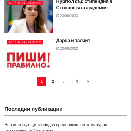
Нургюл със стипендия в
БРОЙ 34, 24 - 30.08.2023
Стопанската академия
23/08/2023
Дарба и талант
БРОЙ 34, 24 - 30.08.2023
23/08/2023
1
2
…
4
Последни публикации
Нов институт ще изследва средновековното културно
наследство на Балканите