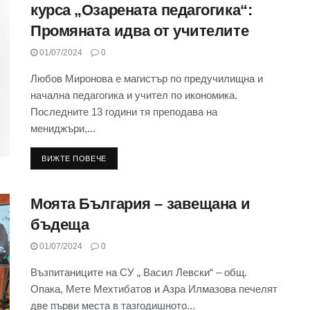
курса „Озарената педагогика“:
Промяната идва от учителите
01/07/2024
0
Любов Миронова е магистър по предучилищна и
начална педагогика и учител по икономика.
Последните 13 години тя преподава на
мениджъри,...
ВИЖТЕ ПОВЕЧЕ
Моята България – завещана и
бъдеща
01/07/2024
0
Възпитаниците на СУ „ Васил Левски“ – общ.
Опака, Мете Мехтибатов и Азра Илмазова печелят
две първи места в тазгодишното...