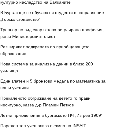
културно наследство на Балканите
В Бургас ще се обучават и студенти в направление
„Горско стопанство“
Треньор по вид спорт става регулирана професия,
реши Министерският съвет
Разширяват подкрепата по приобщаващото
образование
Нова система за анализ на данни в близо 200
училища
Един златен и 5 бронзови медала по математика за
наши ученици
Прекаленото обгрижване на детето го прави
несигурно, казва д-р Пламен Петков
Летни приключения в бургаското НЧ „Изгрев 1909“
Пореден топ учен влиза в екипа на INSAIT