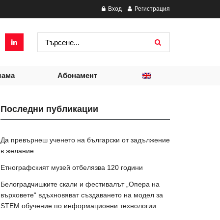
Вход
Регистрация
лама
Абонамент
Последни публикации
Да превърнеш ученето на български от задължение
в желание
Етнографският музей отбелязва 120 години
Белоградчишките скали и фестивалът „Опера на
върховете“ вдъхновяват създаването на модел за
STEM обучение по информационни технологии