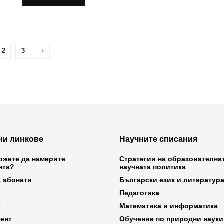
2
3
ни линкове
Научните списания
ожете да намерите
Стратегии на образователна
ята?
научната политика
а абонати
Български език и литератур
Педагогика
т
Математика и информатика
ент
Обучение по природни науки