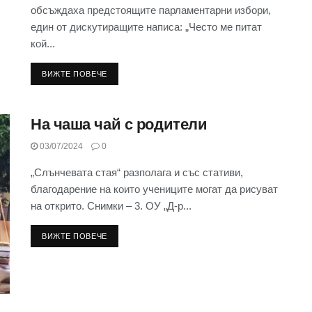
обсъждаха предстоящите парламентарни избори,
един от дискутиращите написа: „Често ме питат
кой...
ВИЖТЕ ПОВЕЧЕ
На чаша чай с родители
03/07/2024
0
„Слънчевата стая“ разполага и със стативи,
благодарение на които учениците могат да рисуват
на открито. Снимки – 3. ОУ „Д-р...
ВИЖТЕ ПОВЕЧЕ