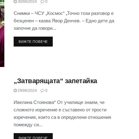
30/06/2024
0
Снимки – ЧСУ „Космос“ „Точно този разговор е
безценен – казва Явор Денчев. – Едно дете да
започне да говори...
ВИЖТЕ ПОВЕЧЕ
„Затварящата“ запетайка
29/06/2024
0
Ивелина Стоянова* От училище знаем, че
сложното изречение е съставено от прости
изречения, които са в определени отношения
помежду си...
ВИЖТЕ ПОВЕЧЕ