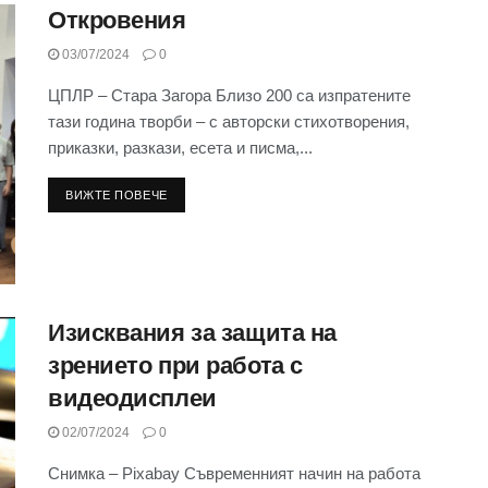
Откровения
03/07/2024
0
ЦПЛР – Стара Загора Близо 200 са изпратените
тази година творби – с авторски стихотворения,
приказки, разкази, есета и писма,...
ВИЖТЕ ПОВЕЧЕ
Изисквания за защита на
зрението при работа с
видеодисплеи
02/07/2024
0
Снимка – Pixabay Съвременният начин на работа