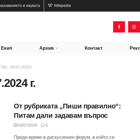
разованието и науката
Wikipedia
Екип
Архив
Контакт
Рек
.06.– 03.07.2024 г.
.2024 г.
От рубриката „Пиши правилно“:
Питам дали задавам въпрос
02/07/2026
0
Преди време в дискусионен форум, в който се