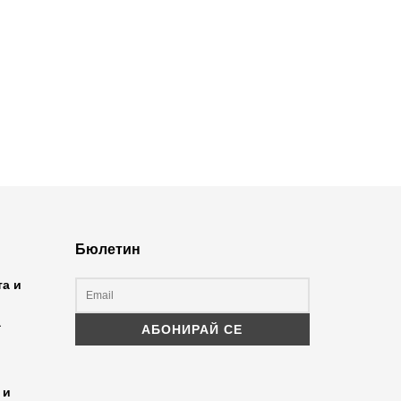
Бюлетин
та и
а
 и