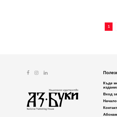
1
Полез
Къде м
издани
Вход з
Начало
Контак
Абонам