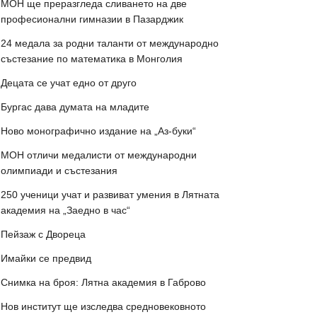
МОН ще преразгледа сливането на две
професионални гимназии в Пазарджик
24 медала за родни таланти от международно
състезание по математика в Монголия
Децата се учат едно от друго
Бургас дава думата на младите
Ново монографично издание на „Аз-буки“
МОН отличи медалисти от международни
олимпиади и състезания
250 ученици учат и развиват умения в Лятната
академия на „Заедно в час“
Пейзаж с Двореца
Имайки се предвид
Снимка на броя: Лятна академия в Габрово
Нов институт ще изследва средновековното