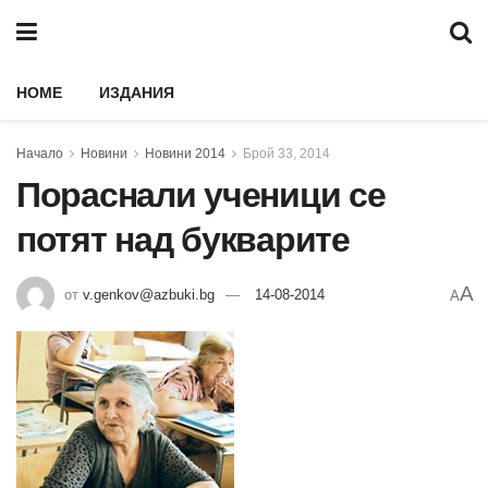
HOME
ИЗДАНИЯ
Начало
Новини
Новини 2014
Брой 33, 2014
Пораснали ученици се
потят над букварите
A
от
v.genkov@azbuki.bg
14-08-2014
A