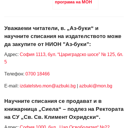
програма на МОН
Уважаеми читатели, в. „Аз-буки“ и
научните списания на издателството може
да закупите от НИОН "Аз-буки":
Адрес:
София 1113, бул. “Цариградско шосе” № 125, бл.
5
Телефон:
0700 18466
Е-mail:
izdatelstvo.mon@azbuki.bg
|
azbuki@mon.bg
Научните списания се продават и в
книжарница „Сиела“ – подлез на Ректората
на СУ „Св. Св. Климент Охридски“.
Адрес:
София 1000, бул. „Цар Освободител“ №22