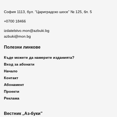
София 1113, бул. “Цариградско шосе” № 125, бл. 5
+0700 18466
izdatelstvo.mon@azbuki.bg
azbuki@mon.bg
Полезни линкове
Къде можете да намерите изданията?
Вход за абонати
Начало
Контакт
Абонамент
Проекти
Реклама
Вестник „Аз-буки”