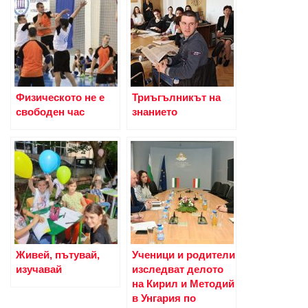
Физическото не е
Триъгълникът на
свободен час
знанието
Живей, пътувай,
Ученици и родители
изучавай
изследват делото
на Кирил и Методий
в Унгария по