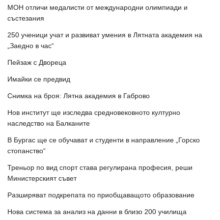
МОН отличи медалисти от международни олимпиади и
състезания
250 ученици учат и развиват умения в Лятната академия на
„Заедно в час“
Пейзаж с Двореца
Имайки се предвид
Снимка на броя: Лятна академия в Габрово
Нов институт ще изследва средновековното културно
наследство на Балканите
В Бургас ще се обучават и студенти в направление „Горско
стопанство“
Треньор по вид спорт става регулирана професия, реши
Министерският съвет
Разширяват подкрепата по приобщаващото образование
Нова система за анализ на данни в близо 200 училища