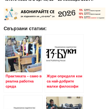
Свързани статии:
Практиката – само в
Жури определя кои
реална работна
са най-добрите
среда
малки философи