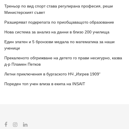
Треньор по вид спорт става регулирана професия, реши
Министерският съвет
Разширяват подкрепата по приобщаващото образование
Нова система за анализ на данни в близо 200 училища
Един златен и 5 бронзови медала по математика за наши
ученици
Прекаленото обгрижване на детето го прави несигурно, казва
д-р Пламен Петков
Летни приключения в бургаското НЧ „Изгрев 1909“
Пореден топ учен влиза в екипа на INSAIT