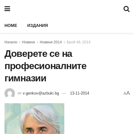
HOME
ИЗДАНИЯ
Начало
Новини
Новини 2014
Брой 46, 2014
Доверете се на
професионалните
гимназии
A
от
v.genkov@azbuki.bg
13-11-2014
A