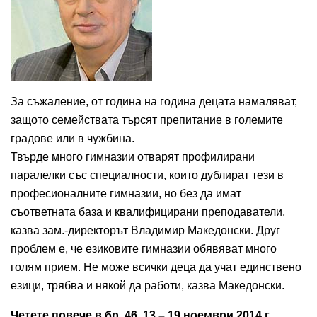
За съжаление, от година на година децата намаляват,
защото семействата търсят препитание в големите
градове или в чужбина.
Твърде много гимназии отварят профилирани
паралелки със специалности, които дублират тези в
професионалните гимназии, но без да имат
съответната база и квалифицирани преподаватели,
казва зам.-директорът Владимир Македонски. Друг
проблем е, че езиковите гимназии обявяват много
голям прием. Не може всички деца да учат единствено
езици, трябва и някой да работи, казва Македонски.
Четете повече в бр. 46, 13 – 19 ноември 2014 г.