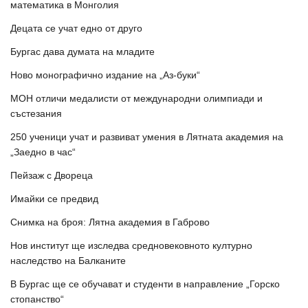
математика в Монголия
Децата се учат едно от друго
Бургас дава думата на младите
Ново монографично издание на „Аз-буки“
МОН отличи медалисти от международни олимпиади и
състезания
250 ученици учат и развиват умения в Лятната академия на
„Заедно в час“
Пейзаж с Двореца
Имайки се предвид
Снимка на броя: Лятна академия в Габрово
Нов институт ще изследва средновековното културно
наследство на Балканите
В Бургас ще се обучават и студенти в направление „Горско
стопанство“