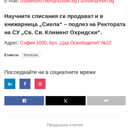
Е-mail:
izdatelstvo.mon@azbuki.bg
|
azbuki@mon.bg
Научните списания се продават и в
книжарница „Сиела“ – подлез на Ректората
на СУ „Св. Св. Климент Охридски“.
Адрес:
София 1000, бул. „Цар Освободител“ №22
Етикети:
Региони
Последвайте ни в социалните мрежи
Предишна статия