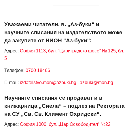
Уважаеми читатели, в. „Аз-буки“ и
научните списания на издателството може
да закупите от НИОН "Аз-буки":
Адрес:
София 1113, бул. “Цариградско шосе” № 125, бл.
5
Телефон:
0700 18466
Е-mail:
izdatelstvo.mon@azbuki.bg
|
azbuki@mon.bg
Научните списания се продават и в
книжарница „Сиела“ – подлез на Ректората
на СУ „Св. Св. Климент Охридски“.
Адрес:
София 1000, бул. „Цар Освободител“ №22