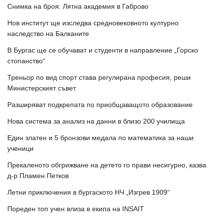
Снимка на броя: Лятна академия в Габрово
Нов институт ще изследва средновековното културно
наследство на Балканите
В Бургас ще се обучават и студенти в направление „Горско
стопанство“
Треньор по вид спорт става регулирана професия, реши
Министерският съвет
Разширяват подкрепата по приобщаващото образование
Нова система за анализ на данни в близо 200 училища
Един златен и 5 бронзови медала по математика за наши
ученици
Прекаленото обгрижване на детето го прави несигурно, казва
д-р Пламен Петков
Летни приключения в бургаското НЧ „Изгрев 1909“
Пореден топ учен влиза в екипа на INSAIT