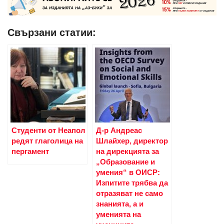
Свързани статии:
Студенти от Неапол
Д-р Андреас
редят глаголица на
Шлайхер, директор
пергамент
на дирекцията за
„Образование и
умения“ в ОИСР:
Изпитите трябва да
отразяват не само
знанията, а и
уменията на