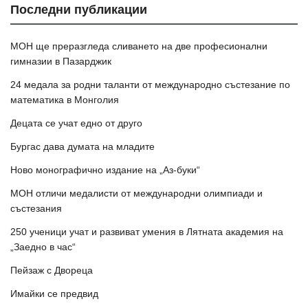
Последни публикации
МОН ще преразгледа сливането на две професионални
гимназии в Пазарджик
24 медала за родни таланти от международно състезание по
математика в Монголия
Децата се учат едно от друго
Бургас дава думата на младите
Ново монографично издание на „Аз-буки“
МОН отличи медалисти от международни олимпиади и
състезания
250 ученици учат и развиват умения в Лятната академия на
„Заедно в час“
Пейзаж с Двореца
Имайки се предвид