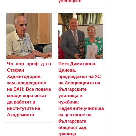
учениците
Чл.-кор. проф. д.т.н.
Петя Димитрова-
Стефан
Цанева,
Хаджитодоров,
председател на УС
зам.-председател
на Асоциацията на
на БАН: Все повече
българските
млади хора искат
училища в
да работят в
чужбина:
институтите на
Неделните училища
Академията
са центрове на
българската
общност зад
граница