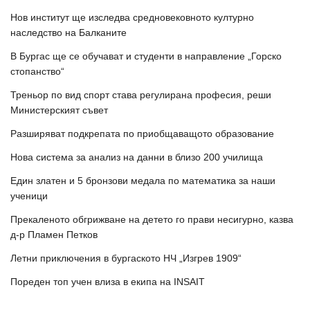
Нов институт ще изследва средновековното културно
наследство на Балканите
В Бургас ще се обучават и студенти в направление „Горско
стопанство“
Треньор по вид спорт става регулирана професия, реши
Министерският съвет
Разширяват подкрепата по приобщаващото образование
Нова система за анализ на данни в близо 200 училища
Един златен и 5 бронзови медала по математика за наши
ученици
Прекаленото обгрижване на детето го прави несигурно, казва
д-р Пламен Петков
Летни приключения в бургаското НЧ „Изгрев 1909“
Пореден топ учен влиза в екипа на INSAIT