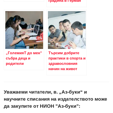
градина в Герман
„ГолемияT до мен“
Търсим добрите
събра деца и
практики в спорта и
родители
здравословния
начин на живот
Уважаеми читатели, в. „Аз-буки“ и
научните списания на издателството може
да закупите от НИОН "Аз-буки":