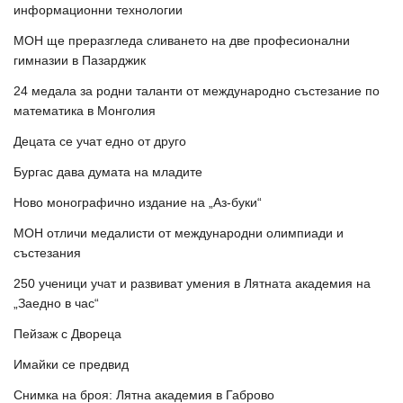
информационни технологии
МОН ще преразгледа сливането на две професионални
гимназии в Пазарджик
24 медала за родни таланти от международно състезание по
математика в Монголия
Децата се учат едно от друго
Бургас дава думата на младите
Ново монографично издание на „Аз-буки“
МОН отличи медалисти от международни олимпиади и
състезания
250 ученици учат и развиват умения в Лятната академия на
„Заедно в час“
Пейзаж с Двореца
Имайки се предвид
Снимка на броя: Лятна академия в Габрово