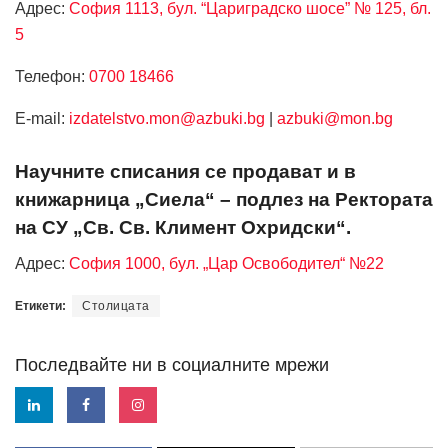
Адрес:
София 1113, бул. “Цариградско шосе” № 125, бл.
5
Телефон:
0700 18466
Е-mail:
izdatelstvo.mon@azbuki.bg
|
azbuki@mon.bg
Научните списания се продават и в
книжарница „Сиела“ – подлез на Ректората
на СУ „Св. Св. Климент Охридски“.
Адрес:
София 1000, бул. „Цар Освободител“ №22
Етикети:
Столицата
Последвайте ни в социалните мрежи