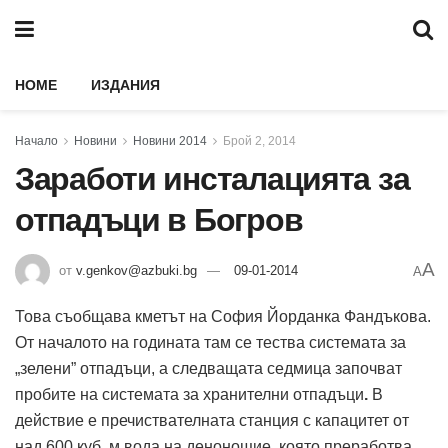
HOME
ИЗДАНИЯ
Начало
Новини
Новини 2014
Брой 2, 2014
Заработи инсталацията за
отпадъци в Богров
A
от
v.genkov@azbuki.bg
09-01-2014
A
Това съобщава кметът на София Йорданка Фандъкова.
От началото на годината там се тества системата за
„зелени” отпадъци, а следващата седмица започват
пробите на системата за хранителни отпадъци
.
В
действие е пречиствателната станция с капацитет от
над 600 куб. м вода на денонощие, която преработва