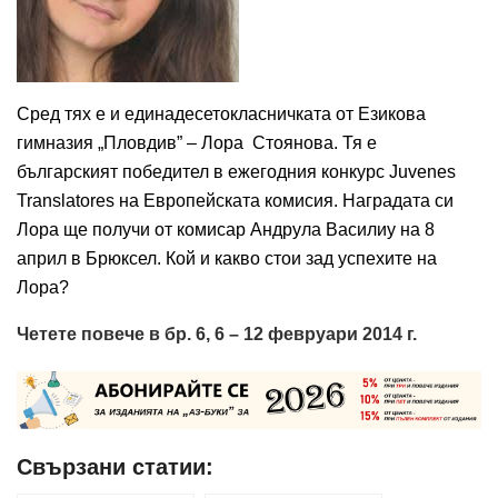
Сред тях е и единадесетокласничката от Езикова
гимназия „Пловдив” – Лора Стоянова. Тя е
българският победител в ежегодния конкурс Juvenes
Translatorеs на Европейската комисия. Наградата си
Лора ще получи от комисар Андрула Василиу на 8
април в Брюксел. Кой и какво стои зад успехите на
Лора?
Четете повече в бр. 6, 6 – 12 февруари 2014 г.
Свързани статии: