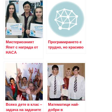
Мистериозният
Програмирането е
Япет с награда от
трудно, но красиво
НАСА
Всяко дете в клас –
Математици най-
задача на задачите
добри в