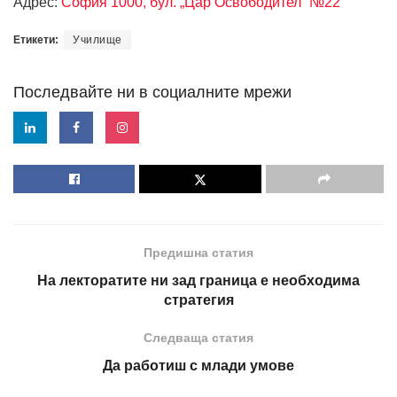
Адрес:
София 1000, бул. „Цар Освободител“ №22
Етикети:
Училище
Последвайте ни в социалните мрежи
Предишна статия
На лекторатите ни зад граница е необходима
стратегия
Следваща статия
Да работиш с млади умове