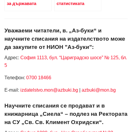
за държавата
статистиката
Уважаеми читатели, в. „Аз-буки“ и
научните списания на издателството може
да закупите от НИОН "Аз-буки":
Адрес:
София 1113, бул. “Цариградско шосе” № 125, бл.
5
Телефон:
0700 18466
Е-mail:
izdatelstvo.mon@azbuki.bg
|
azbuki@mon.bg
Научните списания се продават и в
книжарница „Сиела“ – подлез на Ректората
на СУ „Св. Св. Климент Охридски“.