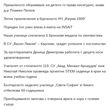
Прекаленото обгрижване на детето го прави несигурно, казва
д-р Пламен Петков
Летни приключения в бургаското НЧ „Изгрев 1909“
Пореден топ учен влиза в екипа на INSAIT
Наши ученици спечелиха 6 бронзови медала по лингвистика
В СУ „Васил Левски“ – Карлово, градят успехите с постоянство
За ерготерапевта Деница Димитрова работата с децата носи
удовлетворение
Учителят от столичното 119. СУ „Акад. Михаил Арнаудов“ инж.
Николай Николов провежда проектни STEM седмици в края на
всяка учебна година
Българското неделно училище „Света София“ в Чикаго
отбелязва 50-годишнина
Приобщаването започва с отворена врата и хора с големи
сърца