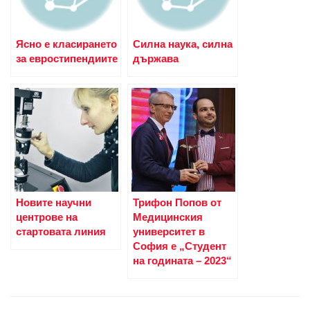
Ясно е класирането
Силна наука, силна
за евростипендиите
държава
Новите научни
Трифон Попов от
центрове на
Медицинския
стартовата линия
университет в
София е „Студент
на годината – 2023“