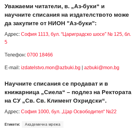
Уважаеми читатели, в. „Аз-буки“ и
научните списания на издателството може
да закупите от НИОН "Аз-буки":
Адрес:
София 1113, бул. “Цариградско шосе” № 125, бл.
5
Телефон:
0700 18466
Е-mail:
izdatelstvo.mon@azbuki.bg
|
azbuki@mon.bg
Научните списания се продават и в
книжарница „Сиела“ – подлез на Ректората
на СУ „Св. Св. Климент Охридски“.
Адрес:
София 1000, бул. „Цар Освободител“ №22
Етикети:
Академична мрежа