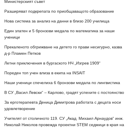
Министерският съвет
Разширяват подкрепата по приобщаващото образование
Нова система за анализ на данни в близо 200 училища
Един златен и 5 бронзови медала по математика за наши
ученици
Прекаленото обгрижване на детето го прави несигурно, казва
д-р Пламен Петков
Летни приключения в бургаското НЧ „Изгрев 1909“
Пореден топ учен влиза в екипа на INSAIT
Наши ученици спечелиха 6 бронзови медала по лингвистика
В СУ „Васил Левски“ – Карлово, градят успехите с постоянство
За ерготерапевта Деница Димитрова работата с децата носи
удовлетворение
Учителят от столичното 119. СУ „Акад. Михаил Арнаудов“ инж.
Николай Николов провежда проектни STEM седмици в края на