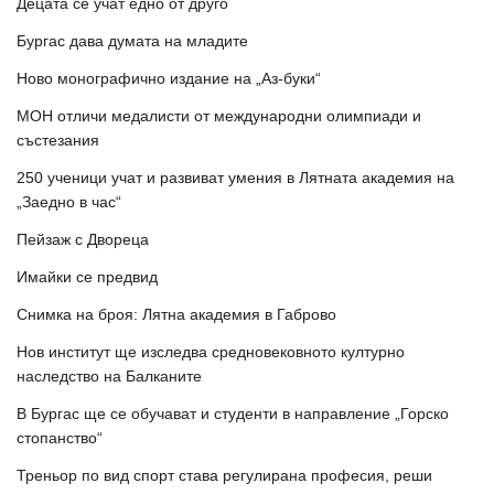
Децата се учат едно от друго
Бургас дава думата на младите
Ново монографично издание на „Аз-буки“
МОН отличи медалисти от международни олимпиади и
състезания
250 ученици учат и развиват умения в Лятната академия на
„Заедно в час“
Пейзаж с Двореца
Имайки се предвид
Снимка на броя: Лятна академия в Габрово
Нов институт ще изследва средновековното културно
наследство на Балканите
В Бургас ще се обучават и студенти в направление „Горско
стопанство“
Треньор по вид спорт става регулирана професия, реши