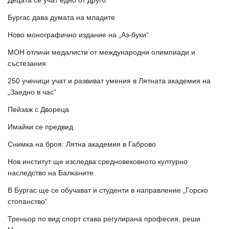
Децата се учат едно от друго
Бургас дава думата на младите
Ново монографично издание на „Аз-буки“
МОН отличи медалисти от международни олимпиади и
състезания
250 ученици учат и развиват умения в Лятната академия на
„Заедно в час“
Пейзаж с Двореца
Имайки се предвид
Снимка на броя: Лятна академия в Габрово
Нов институт ще изследва средновековното културно
наследство на Балканите
В Бургас ще се обучават и студенти в направление „Горско
стопанство“
Треньор по вид спорт става регулирана професия, реши