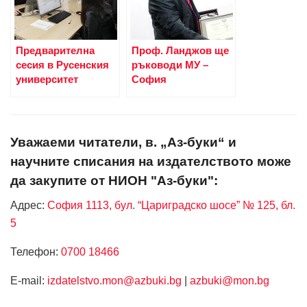
Предварителна
Проф. Ланджов ще
сесия в Русенския
ръководи МУ –
университет
София
Уважаеми читатели, в. „Аз-буки“ и
научните списания на издателството може
да закупите от НИОН "Аз-буки":
Адрес:
София 1113, бул. “Цариградско шосе” № 125, бл.
5
Телефон:
0700 18466
Е-mail:
izdatelstvo.mon@azbuki.bg
|
azbuki@mon.bg