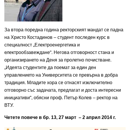
За втора поредна година ректорският мандат се падна
на Христо Костадинов – студент последен курс в
специалност „Електроенергетика и
електрообзавеждане“. Негова отговорност стана и
организирането на Деня за пролетно почистване.
„Идеята студентите да поемат за един ден
управлението на Университета се превърна в добра
традиция. Младите хора се отнасят изключително
отговорно със задачата, предлагат и доста интересни
инициативи“, обясни проф. Петър Колев – ректор на
ВТУ.
Четете повече в бр. 13, 27 март – 2 април 2014 г.