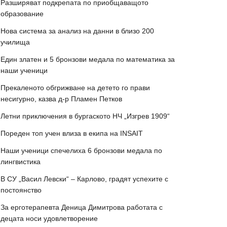
Разширяват подкрепата по приобщаващото
образование
Нова система за анализ на данни в близо 200
училища
Един златен и 5 бронзови медала по математика за
наши ученици
Прекаленото обгрижване на детето го прави
несигурно, казва д-р Пламен Петков
Летни приключения в бургаското НЧ „Изгрев 1909“
Пореден топ учен влиза в екипа на INSAIT
Наши ученици спечелиха 6 бронзови медала по
лингвистика
В СУ „Васил Левски“ – Карлово, градят успехите с
постоянство
За ерготерапевта Деница Димитрова работата с
децата носи удовлетворение