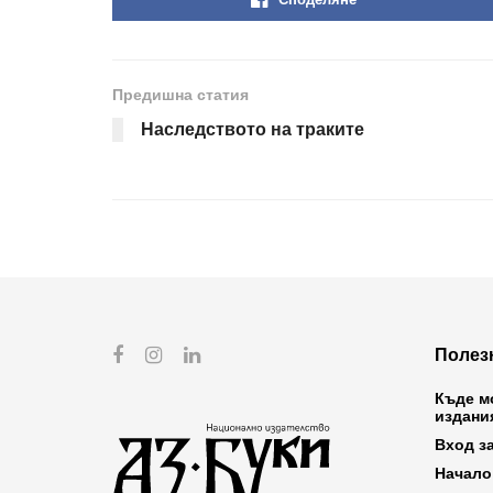
Предишна статия
Наследството на траките
Полез
Къде м
издани
Вход з
Начало