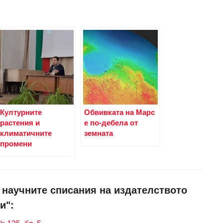
Културните
Обвивката на Марс
растения и
е по-дебела от
климатичните
земната
промени
и научните списания на издателството
и":