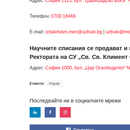
Адрес:
София 1113, бул. “Цариградско шосе” №
Телефон:
0700 18466
Е-mail:
izdatelstvo.mon@azbuki.bg
|
azbuki@mo
Научните списания се продават и 
Ректората на СУ „Св. Св. Климент
Адрес:
София 1000, бул. „Цар Освободител“ 
Етикети:
Наука
Последвайте ни в социалните мрежи
Споделяне