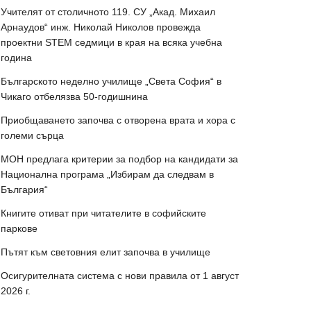
Учителят от столичното 119. СУ „Акад. Михаил
Арнаудов“ инж. Николай Николов провежда
проектни STEM седмици в края на всяка учебна
година
Българското неделно училище „Света София“ в
Чикаго отбелязва 50-годишнина
Приобщаването започва с отворена врата и хора с
големи сърца
МОН предлага критерии за подбор на кандидати за
Национална програма „Избирам да следвам в
България“
Книгите отиват при читателите в софийските
паркове
Пътят към световния елит започва в училище
Осигурителната система с нови правила от 1 август
2026 г.