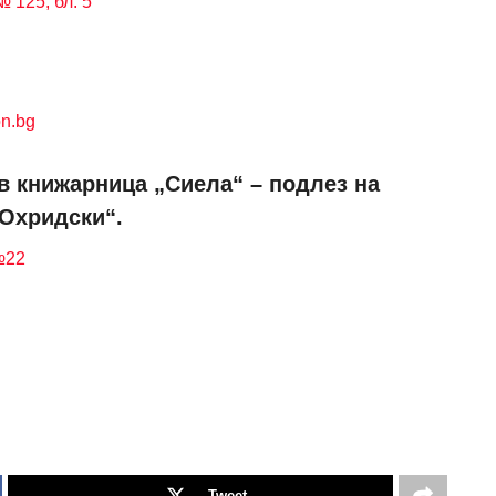
 125, бл. 5
n.bg
в книжарница „Сиела“ – подлез на
 Охридски“.
№22
Tweet