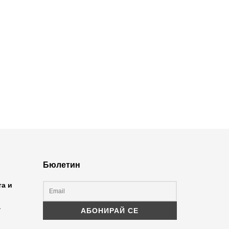
Бюлетин
та и
а