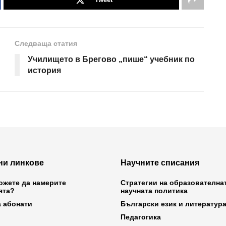
Следваща статия
Училището в Брегово „пише“ учебник по
история
ни линкове
Научните списания
ожете да намерите
Стратегии на образователна
ята?
научната политика
а абонати
Български език и литератур
Педагогика