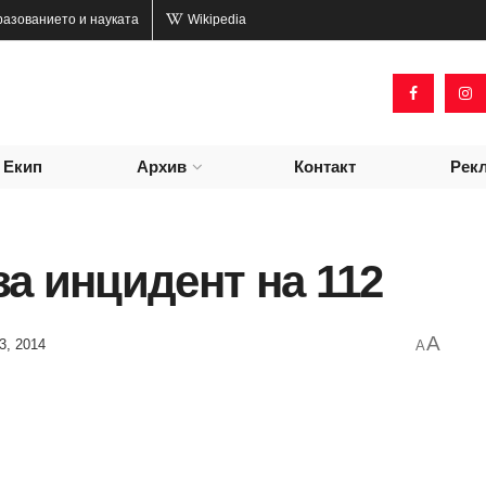
разованието и науката
Wikipedia
Екип
Архив
Контакт
Рек
а инцидент на 112
A
3, 2014
A