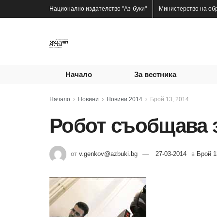
Национално издателство
"Аз-буки"
Министерство на об
Начало
За вестника
Начало
Новини
Новини 2014
Брой 13, 2014
Робот съобщава з
от
v.genkov@azbuki.bg
27-03-2014
в
Брой 1