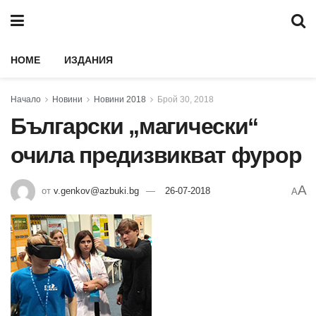
HOME
ИЗДАНИЯ
Начало
Новини
Новини 2018
Брой 30, 2018
Български „магически“
очила предизвикват фурор
A
от
v.genkov@azbuki.bg
26-07-2018
A