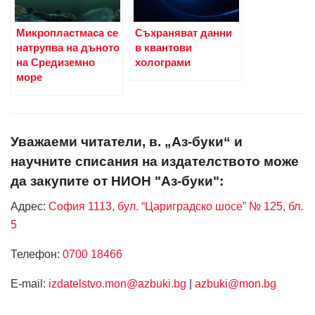
Микропластмаса се
Съхраняват данни
натрупва на дъното
в квантови
на Средиземно
холограми
море
Уважаеми читатели, в. „Аз-буки“ и
научните списания на издателството може
да закупите от НИОН "Аз-буки":
Адрес:
София 1113, бул. “Цариградско шосе” № 125, бл.
5
Телефон:
0700 18466
Е-mail:
izdatelstvo.mon@azbuki.bg
|
azbuki@mon.bg