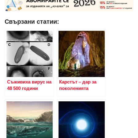
Свързани статии:
Съживиха вирус на
Карстът – дар за
48 500 години
поколенията