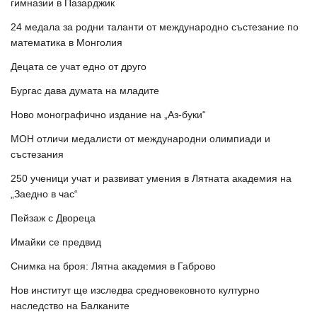
гимназии в Пазарджик
24 медала за родни таланти от международно състезание по
математика в Монголия
Децата се учат едно от друго
Бургас дава думата на младите
Ново монографично издание на „Аз-буки“
МОН отличи медалисти от международни олимпиади и
състезания
250 ученици учат и развиват умения в Лятната академия на
„Заедно в час“
Пейзаж с Двореца
Имайки се предвид
Снимка на броя: Лятна академия в Габрово
Нов институт ще изследва средновековното културно
наследство на Балканите