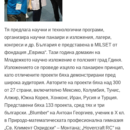
Тя предлага научни и технологични програми,
организира научни панаири и изложения, лагери,
конгреси и др. България е представена в MILSET от
фондация „Еврика“. Тази година домакин на
Младежкото научно изложение е полският град Гдиня.
Изложението се проведе изцяло на панаирен принцип,
като отличените проекти бяха демонстрирани пред
широка аудитория. Авторите на проекти бяха над 300
от 27 страни, включително Мексико, Колумбия, Тунис,
Алжир, Южна Корея, Хонконг, Иран, Русия и Турция.
Представени бяха 133 проекта, сред тях и три
български. „Blumber“ на Антоан Георгиев, ученик в Х кл.
в Природо-математическата професионална гимназия
„Св. Климент Охридски“ – Монтана; „Hovercraft RC“ на