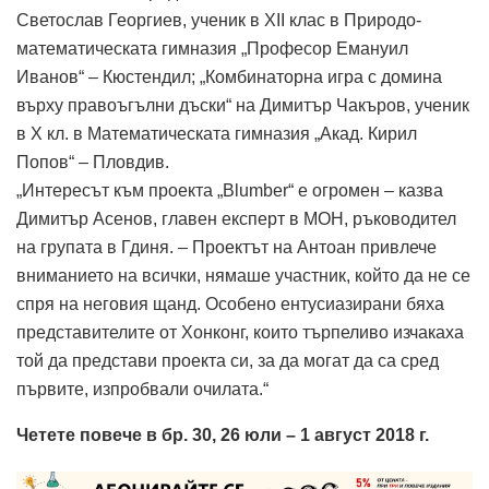
Светослав Георгиев, ученик в XII клас в Природо-
математическата гимназия „Професор Емануил
Иванов“ – Кюстендил; „Комбинаторна игра с домина
върху правоъгълни дъски“ на Димитър Чакъров, ученик
в Х кл. в Математическата гимназия „Акад. Кирил
Попов“ – Пловдив.
„Интересът към проекта „Blumber“ е огромен – казва
Димитър Асенов, главен експерт в МОН, ръководител
на групата в Гдиня. – Проектът на Антоан привлече
вниманието на всички, нямаше участник, който да не се
спря на неговия щанд. Особено ентусиазирани бяха
представителите от Хонконг, които търпеливо изчакаха
той да представи проекта си, за да могат да са сред
първите, изпробвали очилата.“
Четете повече в бр. 30, 26 юли – 1 август 2018 г.