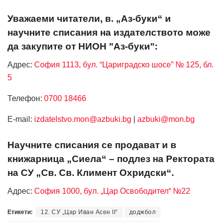
Уважаеми читатели, в. „Аз-буки“ и
научните списания на издателството може
да закупите от НИОН "Аз-буки":
Адрес:
София 1113, бул. “Цариградско шосе” № 125, бл.
5
Телефон:
0700 18466
Е-mail:
izdatelstvo.mon@azbuki.bg
|
azbuki@mon.bg
Научните списания се продават и в
книжарница „Сиела“ – подлез на Ректората
на СУ „Св. Св. Климент Охридски“.
Адрес:
София 1000, бул. „Цар Освободител“ №22
Етикети:
12. СУ „Цар Иван Асен II“
доджбол