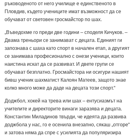
ръководеното от него училище е единственото в
Пловдив, където учениците имат възможност да се
обучават от световен гросмайстор по шах.
„Въведохме го преди две години – споделя Кичуков. –
Двама треньори се занимават с децата. Единият ги
запознава с шаха като спорт в начален етап, а другият
се занимава професионално с онези ученици, които
наистина искат да се развиват. И двете групи се
обучават безплатно. Гросмайстора ни осигури нашият
бивш ученик шахматист Калоян Матеев, защото знае
колко много може да даде на децата този спорт.“
Доджбол, хокей на трева или шах – ентусиазмът на
учителите и директорите винаги заразява и децата.
Константин Миладинов твърди, че идеята да развива
доджбола у нас, го е осенила внезапно, сякаш „отгоре“
и затова няма да спре с усилията да популяризира