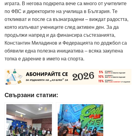
играта. В негова подкрепа вече са много от учителите
по ФВС и директорите на училища в България. Те
откликват и после са възнаградени – виждат радостта,
която излъчват учениците след активен ден. За да
продължи напред и да финансира състезанията,
Константин Миладинов и Федерацията по доджбол са
обявили една полезна инициатива – всяка закупена
топка е дарение в името на спорта.
Свързани статии: