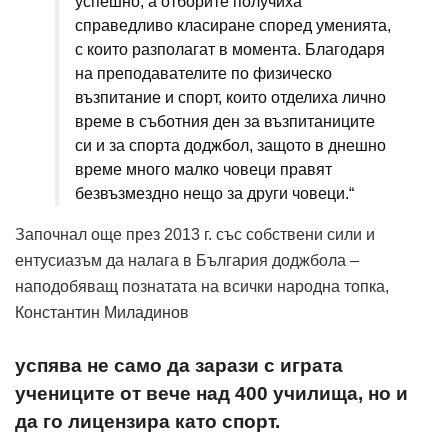
успешно, а отборите получиха
справедливо класиране според уменията,
с които разполагат в момента. Благодаря
на преподавателите по физическо
възпитание и спорт, които отделиха лично
време в съботния ден за възпитаниците
си и за спорта доджбол, защото в днешно
време много малко човеци правят
безвъзмездно нещо за други човеци.“
Започнал още през 2013 г. със собствени сили и
ентусиазъм да налага в България доджбола –
наподобяващ познатата на всички народна топка,
Константин Миладинов
успява не само да зарази с играта
учениците от вече над 400 училища, но и
да го лицензира като спорт.