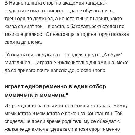
В Националната спортна академия кандидат-
студентите имат възможност да се обучават и за
треньори по доджбол, а Константин е първият, както
казва самият той – в света, с бакалавърска степен по
тази специалност. От настоящата година гордо показва
своята диплома.
„Усилията си заслужават – споделя пред в. „Аз-буки“
Миладинов. – Играта е изключително динамична, може
да се прилага почти навсякъде, а освен това
играят едновременно в един отбор
момичета и момчета.“
Изграждането на взаимоотношения и контактът между
момичетата и момчетата е важен за Константин. Той
споделя, че преди време родители му се обаждат с
желание да включат децата си в този спорт именно