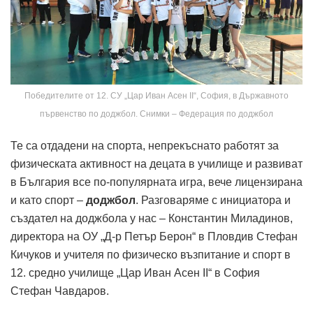
Победителите от 12. СУ „Цар Иван Асен II“, София, в Държавното
първенство по доджбол. Снимки – Федерация по доджбол
Те са отдадени на спорта, непрекъснато работят за
физическата активност на децата в училище и развиват
в България все по-популярната игра, вече лицензирана
и като спорт –
доджбол
. Разговаряме с инициатора и
създател на доджбола у нас – Константин Миладинов,
директора на ОУ „Д-р Петър Берон“ в Пловдив Стефан
Кичуков и учителя по физическо възпитание и спорт в
12. средно училище „Цар Иван Асен II“ в София
Стефан Чавдаров.