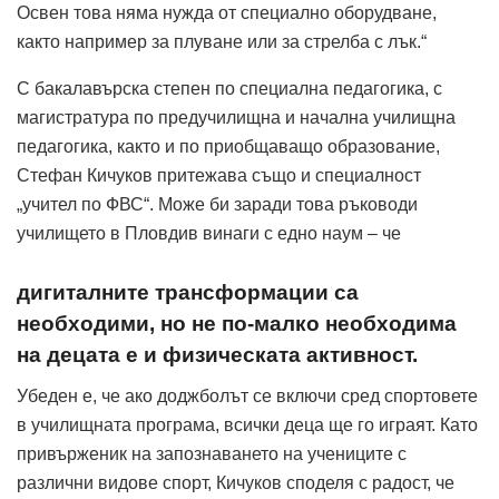
Освен това няма нужда от специално оборудване,
както например за плуване или за стрелба с лък.“
С бакалавърска степен по специална педагогика, с
магистратура по предучилищна и начална училищна
педагогика, както и по приобщаващо образование,
Стефан Кичуков притежава също и специалност
„учител по ФВС“. Може би заради това ръководи
училището в Пловдив винаги с едно наум – че
дигиталните трансформации са
необходими, но не по-малко необходима
на децата е и физическата активност.
Убеден е, че ако доджболът се включи сред спортовете
в училищната програма, всички деца ще го играят. Като
привърженик на запознаването на учениците с
различни видове спорт, Кичуков споделя с радост, че