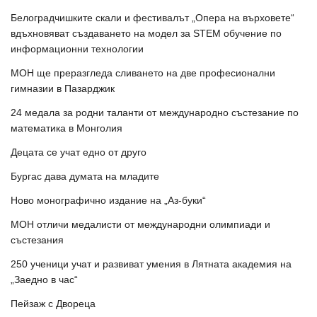
Белоградчишките скали и фестивалът „Опера на върховете“
вдъхновяват създаването на модел за STEM обучение по
информационни технологии
МОН ще преразгледа сливането на две професионални
гимназии в Пазарджик
24 медала за родни таланти от международно състезание по
математика в Монголия
Децата се учат едно от друго
Бургас дава думата на младите
Ново монографично издание на „Аз-буки“
МОН отличи медалисти от международни олимпиади и
състезания
250 ученици учат и развиват умения в Лятната академия на
„Заедно в час“
Пейзаж с Двореца