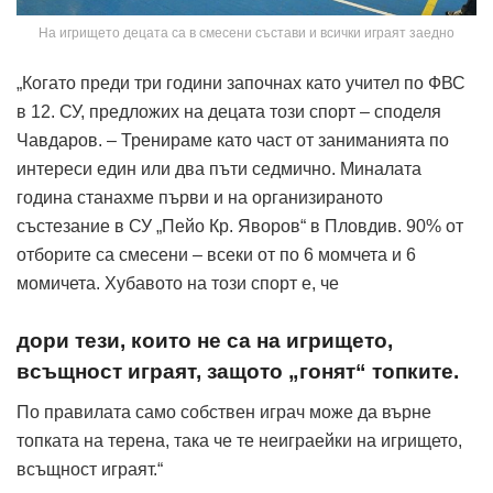
На игрището децата са в смесени състави и всички играят заедно
„Когато преди три години започнах като учител по ФВС
в 12. СУ, предложих на децата този спорт – споделя
Чавдаров. – Тренираме като част от заниманията по
интереси един или два пъти седмично. Миналата
година станахме първи и на организираното
състезание в СУ „Пейо Кр. Яворов“ в Пловдив. 90% от
отборите са смесени – всеки от по 6 момчета и 6
момичета. Хубавото на този спорт е, че
дори тези, които не са на игрището,
всъщност играят, защото „гонят“ топките.
По правилата само собствен играч може да върне
топката на терена, така че те неиграейки на игрището,
всъщност играят.“