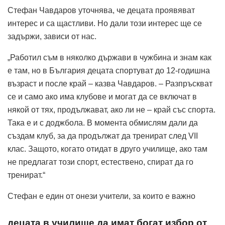
Стефан Чавдаров уточнява, че децата проявяват
интерес и са щастливи. Но дали този интерес ще се
задържи, зависи от нас.
„Работил съм в няколко държави в чужбина и знам как
е там, но в България децата спортуват до 12-годишна
възраст и после край – казва Чавдаров. – Разпръскват
се и само ако има клубове и могат да се включат в
някой от тях, продължават, ако ли не – край със спорта.
Така е и с доджбола. В момента обмислям дали да
създам клуб, за да продължат да тренират след VII
клас. Защото, когато отидат в друго училище, ако там
не предлагат този спорт, естествено, спират да го
тренират.“
Стефан е един от онези учители, за които е важно
децата в училище да имат богат избор от