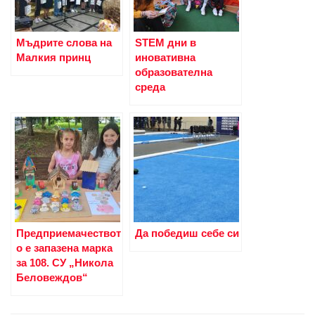
Мъдрите слова на
STEM дни в
Малкия принц
иновативна
образователна
среда
Предприемачествот
Да победиш себе си
о е запазена марка
за 108. СУ „Никола
Беловеждов“