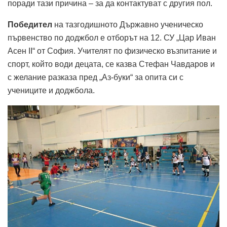
поради тази причина – за да контактуват с другия пол.
Победител
на тазгодишното Държавно ученическо
първенство по доджбол е отборът на 12. СУ „Цар Иван
Асен II“ от София. Учителят по физическо възпитание и
спорт, който води децата, се казва Стефан Чавдаров и
с желание разказа пред „Аз-буки“ за опита си с
учениците и доджбола.