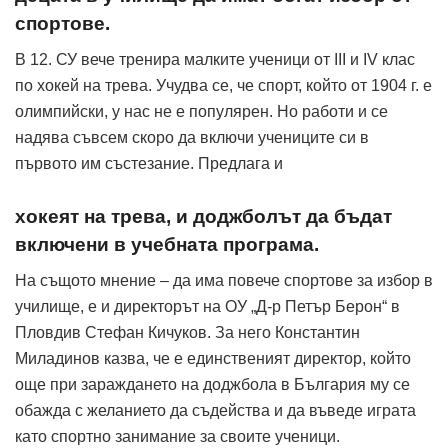
спортове.
В 12. СУ вече тренира малките ученици от III и IV клас
по хокей на трева. Учудва се, че спорт, който от 1904 г. е
олимпийски, у нас не е популярен. Но работи и се
надява съвсем скоро да включи учениците си в
първото им състезание. Предлага и
хокеят на трева, и доджболът да бъдат
включени в учебната програма.
На същото мнение – да има повече спортове за избор в
училище, е и директорът на ОУ „Д-р Петър Берон“ в
Пловдив Стефан Кичуков. За него Константин
Миладинов казва, че е единственият директор, който
още при зараждането на доджбола в България му се
обажда с желанието да съдейства и да въведе играта
като спортно занимание за своите ученици.