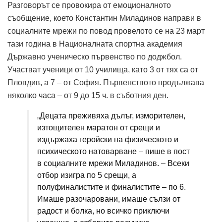
Разговорът се провокира от емоционалното
съобщение, което Константин Миладинов направи в
социалните мрежи по повод провелото се на 23 март
тази година в Националната спортна академия
Държавно ученическо първенство по доджбол.
Участват ученици от 10 училища, като 3 от тях са от
Пловдив, а 7 – от София. Първенството продължава
няколко часа – от 9 до 15 ч. в съботния ден.
„Децата преживяха дълъг, изморителен,
изтощителен маратон от срещи и
издържаха геройски на физическото и
психическото натоварване – пише в пост
в социалните мрежи Миладинов. – Всеки
отбор изигра по 5 срещи, а
полуфиналистите и финалистите – по 6.
Имаше разочаровани, имаше сълзи от
радост и болка, но всичко приключи