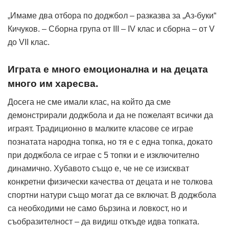
„Имаме два отбора по доджбол – разказва за „Аз-буки“
Кичуков. – Сборна група от III – IV клас и сборна – от V
до VII клас.
Играта е много емоционална и на децата
много им харесва.
Досега не сме имали клас, на който да сме
демонстрирали доджбола и да не пожелаят всички да
играят. Традиционно в малките класове се играе
познатата народна топка, но тя е с една топка, докато
при доджбола се играе с 5 топки и е изключително
динамично. Хубавото също е, че не се изискват
конкретни физически качества от децата и не толкова
спортни натури също могат да се включат. В доджбола
са необходими не само бързина и ловкост, но и
съобразителност – да видиш откъде идва топката.