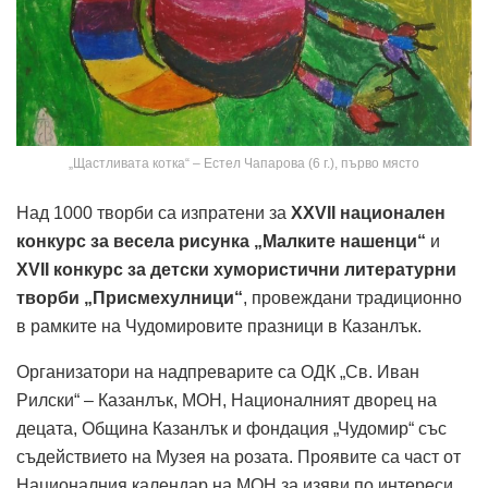
„Щастливата котка“ – Естел Чапарова (6 г.), първо място
Над 1000 творби са изпратени за
XХVII национален
конкурс за весела рисунка „Малките нашенци“
и
ХVII конкурс за детски хумористични литературни
творби „Присмехулници“
, провеждани традиционно
в рамките на Чудомировите празници в Казанлък.
Организатори на надпреварите са ОДК „Св. Иван
Рилски“ – Казанлък, МОН, Националният дворец на
децата, Община Казанлък и фондация „Чудомир“ със
съдействието на Музея на розата. Проявите са част от
Националния календар на МОН за изяви по интереси.