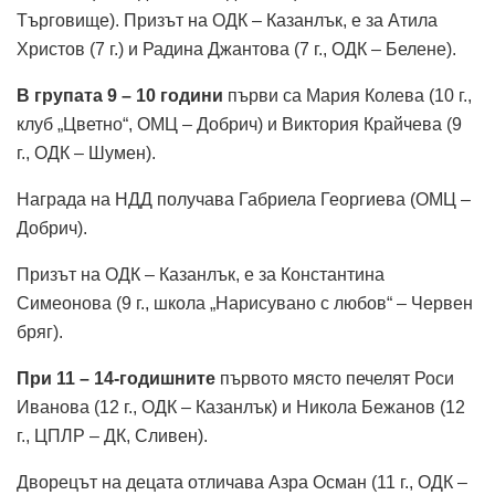
Търговище). Призът на ОДК – Казанлък, е за Атила
Христов (7 г.) и Радина Джантова (7 г., ОДК – Белене).
В групата 9 – 10 години
първи са Мария Колева (10 г.,
клуб „Цветно“, ОМЦ – Добрич) и Виктория Крайчева (9
г., ОДК – Шумен).
Награда на НДД получава Габриела Георгиева (ОМЦ –
Добрич).
Призът на ОДК – Казанлък, е за Константина
Симеонова (9 г., школа „Нарисувано с любов“ – Червен
бряг).
При 11 – 14-годишните
първото място печелят Роси
Иванова (12 г., ОДК – Казанлък) и Никола Бежанов (12
г., ЦПЛР – ДК, Сливен).
Дворецът на децата отличава Азра Осман (11 г., ОДК –