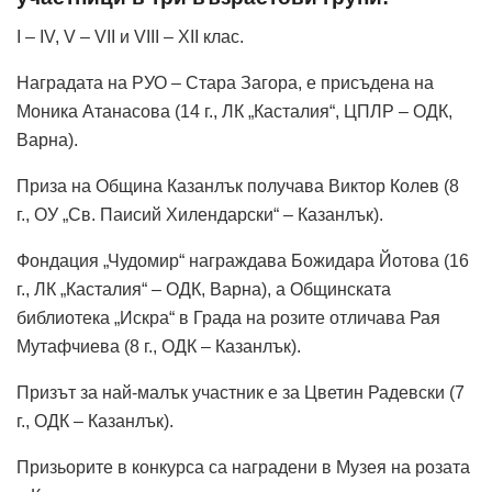
I – IV, V – VII и VIII – XII клас.
Наградата на РУО – Стара Загора, е присъдена на
Моника Атанасова (14 г., ЛК „Касталия“, ЦПЛР – ОДК,
Варна).
Приза на Община Казанлък получава Виктор Колев (8
г., ОУ „Св. Паисий Хилендарски“ – Казанлък).
Фондация „Чудомир“ награждава Божидара Йотова (16
г., ЛК „Касталия“ – ОДК, Варна), а Общинската
библиотека „Искра“ в Града на розите отличава Рая
Мутафчиева (8 г., ОДК – Казанлък).
Призът за най-малък участник е за Цветин Радевски (7
г., ОДК – Казанлък).
Призьорите в конкурса са наградени в Музея на розата