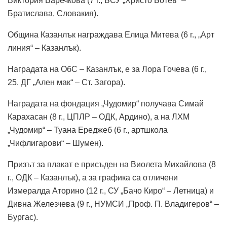
Виктория Варечкова (7 г., БСУ „Христо Ботев“ –
Братислава, Словакия).
Община Казанлък награждава Елица Митева (6 г., „Арт
линия“ – Казанлък).
Наградата на ОбС – Казанлък, е за Лора Гочева (6 г.,
25. ДГ „Ален мак“ – Ст. Загора).
Наградата на фондация „Чудомир“ получава Симай
Карахасан (8 г., ЦПЛР – ОДК, Ардино), а на ЛХМ
„Чудомир“ – Туана Ереджеб (6 г., артшкола
„Чифлигарови“ – Шумен).
Призът за плакат е присъден на Виолета Михайлова (8
г., ОДК – Казанлък), а за графика са отличени
Измералда Аторино (12 г., СУ „Бачо Киро“ – Летница) и
Дивна Железчева (9 г., НУМСИ „Проф. П. Владигеров“ –
Бургас).