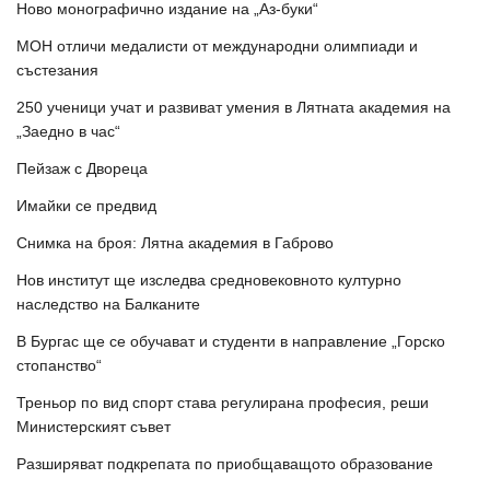
Ново монографично издание на „Аз-буки“
МОН отличи медалисти от международни олимпиади и
състезания
250 ученици учат и развиват умения в Лятната академия на
„Заедно в час“
Пейзаж с Двореца
Имайки се предвид
Снимка на броя: Лятна академия в Габрово
Нов институт ще изследва средновековното културно
наследство на Балканите
В Бургас ще се обучават и студенти в направление „Горско
стопанство“
Треньор по вид спорт става регулирана професия, реши
Министерският съвет
Разширяват подкрепата по приобщаващото образование