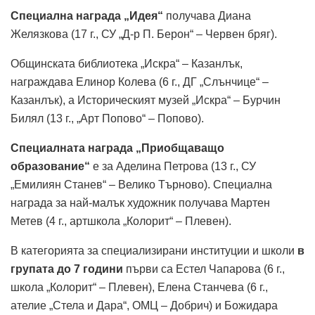
Специална награда „Идея“
получава Диана
Желязкова (17 г., СУ „Д-р П. Берон“ – Червен бряг).
Общинската библиотека „Искра“ – Казанлък,
награждава Елинор Колева (6 г., ДГ „Слънчице“ –
Казанлък), а Историческият музей „Искра“ – Бурчин
Билял (13 г., „Арт Попово“ – Попово).
Специалната награда „Приобщаващо
образование“
е за Аделина Петрова (13 г., СУ
„Емилиян Станев“ – Велико Търново). Специална
награда за най-малък художник получава Мартен
Метев (4 г., артшкола „Колорит“ – Плевен).
В категорията за специализирани институции и школи
в
групата до 7 години
първи са Естел Чапарова (6 г.,
школа „Колорит“ – Плевен), Елена Станчева (6 г.,
ателие „Стела и Дара“, ОМЦ – Добрич) и Божидара