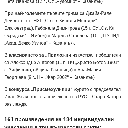
Петя Иванова (12 г., ОУ „Чудомир“ – Казанлък).
При най-големите
първите трима са Джайа-Раде
Дейвис (17 г., НХГ „Св.св. Кирил и Методий“ –
Благоевград), Габриела Димитрова (15 г. СУ „Св. Кл.
Охридски“ – Ямбол) и Марина Станчева (16 г., НУПИД
„Акад. Дечко Узунов“ – Казанлък).
В класирането за „Приложни изкуства“
победители
са Александър Ангелов (11 г., НЧ „Христо Ботев 1901“ –
с. Зафирово, община Главница) и Ана-Мария
Георгиева (9 г., НЧ „Жар 2002“ – Казанлък).
В конкурса „Присмехулници“
журито с председател
Иван Желязков, старши експерт в РУО – Стара Загора,
разглежда
161 произведения на 134 индивидуални
участници в три възрастови групи: