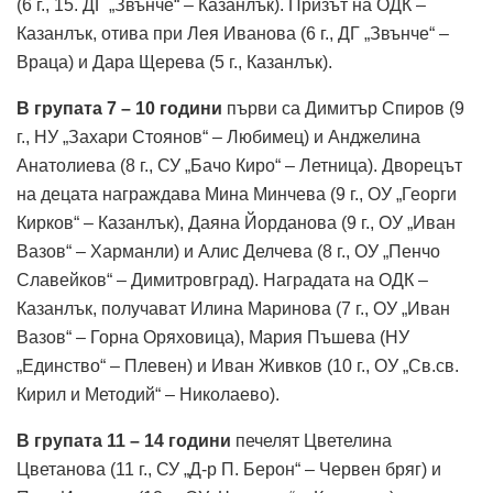
(6 г., 15. ДГ „Звънче“ – Казанлък). Призът на ОДК –
Казанлък, отива при Лея Иванова (6 г., ДГ „Звънче“ –
Враца) и Дара Щерева (5 г., Казанлък).
В групата 7 – 10 години
първи са Димитър Спиров (9
г., НУ „Захари Стоянов“ – Любимец) и Анджелина
Анатолиева (8 г., СУ „Бачо Киро“ – Летница). Дворецът
на децата награждава Мина Минчева (9 г., ОУ „Георги
Кирков“ – Казанлък), Даяна Йорданова (9 г., ОУ „Иван
Вазов“ – Харманли) и Алис Делчева (8 г., ОУ „Пенчо
Славейков“ – Димитровград). Наградата на ОДК –
Казанлък, получават Илина Маринова (7 г., ОУ „Иван
Вазов“ – Горна Оряховица), Мария Пъшева (НУ
„Единство“ – Плевен) и Иван Живков (10 г., ОУ „Св.св.
Кирил и Методий“ – Николаево).
В групата 11 – 14 години
печелят Цветелина
Цветанова (11 г., СУ „Д-р П. Берон“ – Червен бряг) и