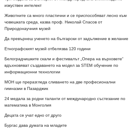
изкуствен интелект
Животните са много пластични и се приспособяват лесно към
човешката среда, казва проф. Николай Спасов от
Природонаучния музей
Да превърнеш ученето на български от задължение в желание
Етнографският музей отбелязва 120 години
Белоградчишките скали и фестивалът „Опера на върховете“
вдъхновяват създаването на модел за STEM обучение по
информационни технологии
МОН ще преразгледа сливането на две професионални
гимназии в Пазарджик
24 медала за родни таланти от международно състезание по
математика в Монголия
Децата се учат едно от друго
Бургас дава думата на младите