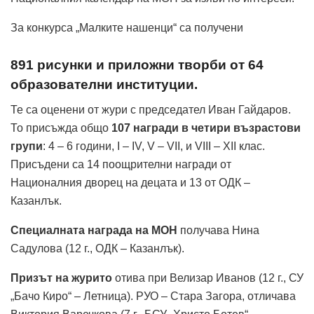
За конкурса „Малките нашенци“ са получени
891 рисунки и приложни творби от 64
образователни институции.
Те са оценени от жури с председател Иван Гайдаров.
То присъжда общо
107 награди в четири възрастови
групи
: 4 – 6 години, I – IV, V – VII, и VIII – XII клас.
Присъдени са 14 поощрителни награди от
Националния дворец на децата и 13 от ОДК –
Казанлък.
Специалната награда на МОН
получава Нина
Садулова (12 г., ОДК – Казанлък).
Призът на журито
отива при Велизар Иванов (12 г., СУ
„Бачо Киро“ – Летница). РУО – Стара Загора, отличава