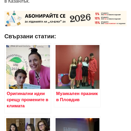
в Казанлък.
Свързани статии:
Оригинални идеи
Музикален празник
срещу промените в
в Пловдив
климата