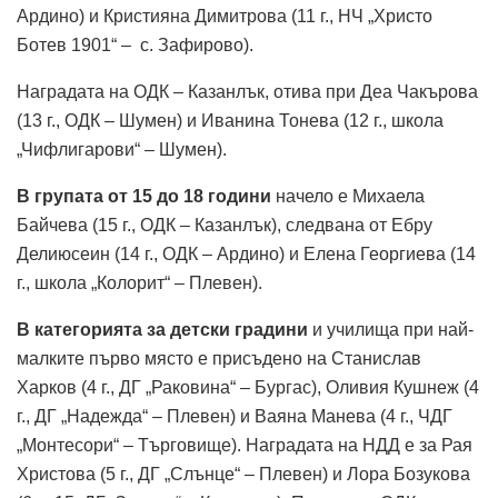
Ардино) и Кристияна Димитрова (11 г., НЧ „Христо
Ботев 1901“ – с. Зафирово).
Наградата на ОДК – Казанлък, отива при Деа Чакърова
(13 г., ОДК – Шумен) и Иванина Тонева (12 г., школа
„Чифлигарови“ – Шумен).
В групата от 15 до 18 години
начело е Михаела
Байчева (15 г., ОДК – Казанлък), следвана от Ебру
Делиюсеин (14 г., ОДК – Ардино) и Елена Георгиева (14
г., школа „Колорит“ – Плевен).
В категорията за детски градини
и училища при най-
малките първо място е присъдено на Станислав
Харков (4 г., ДГ „Раковина“ – Бургас), Оливия Кушнеж (4
г., ДГ „Надежда“ – Плевен) и Ваяна Манева (4 г., ЧДГ
„Монтесори“ – Търговище). Наградата на НДД е за Рая
Христова (5 г., ДГ „Слънце“ – Плевен) и Лора Бозукова