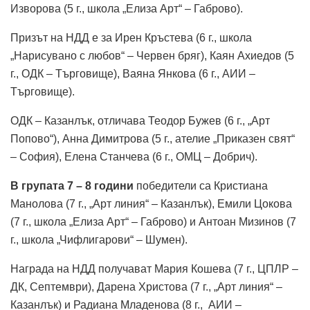
Изворова (5 г., школа „Елиза Арт“ – Габрово).
Призът на НДД е за Ирен Кръстева (6 г., школа
„Нарисувано с любов“ – Червен бряг), Каян Ахиедов (5
г., ОДК – Търговище), Ваяна Янкова (6 г., АИИ –
Търговище).
ОДК – Казанлък, отличава Теодор Бужев (6 г., „Арт
Попово“), Анна Димитрова (5 г., ателие „Приказен свят“
– София), Елена Станчева (6 г., ОМЦ – Добрич).
В групата 7 – 8 години
победители са Кристиана
Манолова (7 г., „Арт линия“ – Казанлък), Емили Цокова
(7 г., школа „Елиза Арт“ – Габрово) и Антоан Мизинов (7
г., школа „Чифлигарови“ – Шумен).
Награда на НДД получават Мария Кошева (7 г., ЦПЛР –
ДК, Септември), Дарена Христова (7 г., „Арт линия“ –
Казанлък) и Радиана Младенова (8 г., АИИ –