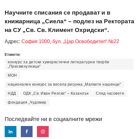
Научните списания се продават и в
книжарница „Сиела“ – подлез на Ректората
на СУ „Св. Св. Климент Охридски“.
Адрес:
София 1000, бул. „Цар Освободител“ №22
Етикети:
конкурс за детски хумористични литературни творби
„Присмехулници“
МОН
национален конкурс за весела рисунка „Малките нашенци“
НДД
ОДК „Св. Иван Рилски“ – Казанлък
След часовете
фондация „Чудомир
Последвайте ни в социалните мрежи