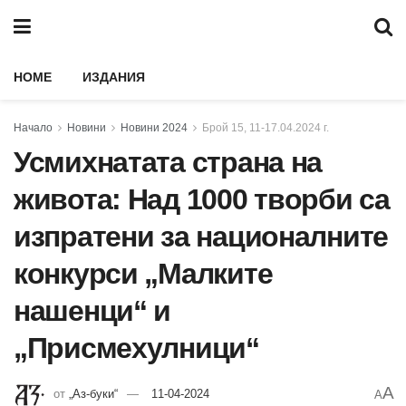
HOME
ИЗДАНИЯ
Начало
Новини
Новини 2024
Брой 15, 11-17.04.2024 г.
Усмихнатата страна на
живота: Над 1000 творби са
изпратени за националните
конкурси „Малките
нашенци“ и
„Присмехулници“
A
от
„Аз-буки“
11-04-2024
A