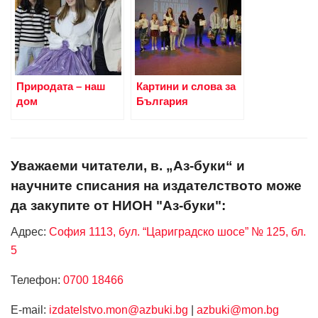
Природата – наш
Картини и слова за
дом
България
Уважаеми читатели, в. „Аз-буки“ и
научните списания на издателството може
да закупите от НИОН "Аз-буки":
Адрес:
София 1113, бул. “Цариградско шосе” № 125, бл.
5
Телефон:
0700 18466
Е-mail:
izdatelstvo.mon@azbuki.bg
|
azbuki@mon.bg