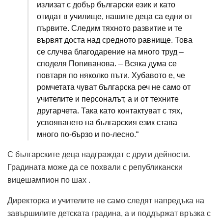
излизат с добър български език и като
отидат в училище, нашите деца са едни от
първите. Следим тяхното развитие и те
вървят доста над средното равнище. Това
се случва благодарение на много труд –
споделя Попиванова. – Всяка дума се
повтаря по няколко пъти. Хубавото е, че
ромчетата чуват българска реч не само от
учителите и персоналът, а и от техните
другарчета. Така като контактуват с тях,
усвояването на българския език става
много по-бързо и по-лесно.“
С българските деца надграждат с други дейности.
Градината може да се похвали с републикански
вицешампион по шах .
Директорка и учителите не само следят напредъка на
завършилите детската градина, а и поддържат връзка с