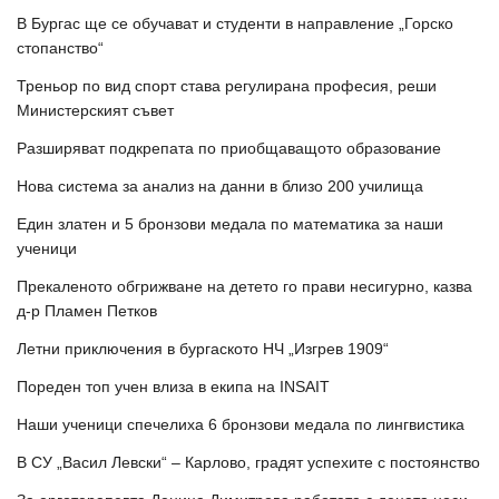
В Бургас ще се обучават и студенти в направление „Горско
стопанство“
Треньор по вид спорт става регулирана професия, реши
Министерският съвет
Разширяват подкрепата по приобщаващото образование
Нова система за анализ на данни в близо 200 училища
Един златен и 5 бронзови медала по математика за наши
ученици
Прекаленото обгрижване на детето го прави несигурно, казва
д-р Пламен Петков
Летни приключения в бургаското НЧ „Изгрев 1909“
Пореден топ учен влиза в екипа на INSAIT
Наши ученици спечелиха 6 бронзови медала по лингвистика
В СУ „Васил Левски“ – Карлово, градят успехите с постоянство