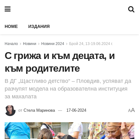
HOME
ИЗДАНИЯ
Начало
Новини
Новини 2024
Брой 24, 13-19.06.2024 г.
С грижа и към децата, и
към родителите
В ДГ „Щастливо детство“ – Пловдив, успяват да
разчупят модела на образователна институция
за махалата
A
от
Стела Маринова
17-06-2024
A