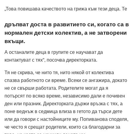
„Това повишава качеството на грижа към тези деца. Те
дръпват доста в развитието си, когато са в
нормален детски колектив, а не затворени
вкъщи.
А останалите деца в групите се научават да
контактуват с тях“, посочва директорката.
Тя не скрива, че нито тя, нито някой от колектива
спазва работното си време. Всеки се ангажира, докато
не се свърши работата. Родителите могат да я
потърсят по всяко време, независимо дали е почивен
ден или празник. Директорката държи връзка с тях, а
поне веднъж в седмица влиза в гетото да търси дете
или да говори с настойниците му. Попиванова споделя,
че често я срещат родители, които са благодарни за