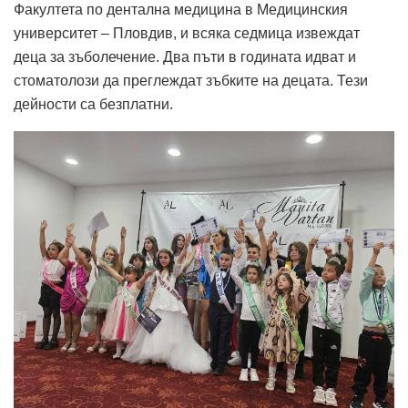
Факултета по дентална медицина в Медицинския
университет – Пловдив, и всяка седмица извеждат
деца за зъболечение. Два пъти в годината идват и
стоматолози да преглеждат зъбките на децата. Тези
дейности са безплатни.