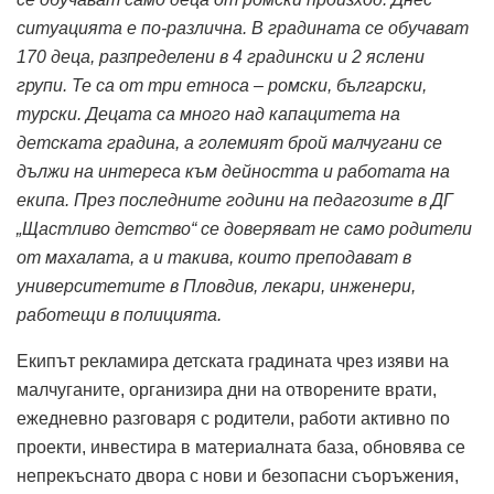
ситуацията е по-различна. В градината се обучават
170 деца, разпределени в 4 градински и 2 яслени
групи. Те са от три етноса – ромски, български,
турски. Децата са много над капацитета на
детската градина, а големият брой малчугани се
дължи на интереса към дейността и работата на
екипа. През последните години на педагозите в ДГ
„Щастливо детство“ се доверяват не само родители
от махалата, а и такива, които преподават в
университетите в Пловдив, лекари, инженери,
работещи в полицията.
Екипът рекламира детската градината чрез изяви на
малчуганите, организира дни на отворените врати,
ежедневно разговаря с родители, работи активно по
проекти, инвестира в материалната база, обновява се
непрекъснато двора с нови и безопасни съоръжения,