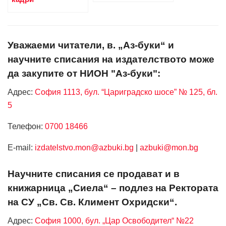
Уважаеми читатели, в. „Аз-буки“ и
научните списания на издателството може
да закупите от НИОН "Аз-буки":
Адрес:
София 1113, бул. “Цариградско шосе” № 125, бл.
5
Телефон:
0700 18466
Е-mail:
izdatelstvo.mon@azbuki.bg
|
azbuki@mon.bg
Научните списания се продават и в
книжарница „Сиела“ – подлез на Ректората
на СУ „Св. Св. Климент Охридски“.
Адрес:
София 1000, бул. „Цар Освободител“ №22