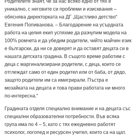
Родителите знаят, че за нас всяко едно от тях е
уникално, с неговите си проблеми и изисквания –
обяснява директорката на ДГ „Щастливо детство“
Евгения Попиванова. – Благодарение на усърдната
работа на целия екип успяхме да разчупим модела на
100% ромчета и да убедим родители, чийто майчин език
е български, да ни се доверят и да оставят децата си в
нашата детската градина. В същото време работим с
деца с маргинализирани родители, с деца, които се
отглеждат само от един родител или от баба, от дядо,
защото родители им са имигрирали. Пъстра е
мозайката на децата и това прави работата ни много
по-интересна.“
Градината отделя специално внимание и на децата със
специални образователни потребности. Във всяка
група има по 4 – 5, като с тях ежедневно работят
психолог, логопед и ресурсен учител, които са на щат.