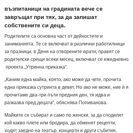
възпитаници на градината вече се
завръщат при тях, за да запишат
собствените си деца.
Родителите са основна част от дейностите и
заниманията. Те се включват в различни работилници
за празници, в Деня на отворените врати, правят се
родителски срещи всеки месец, включват се ежедневно
проекта „Утринна приказка“.
„Каним една майка, която, ако може да чете, прочита
една приказка сутринта в девет. Но ако не може, ние ѝ я
прочитаме два-три пъти предния ден, тя идва и
разказва пред децата“, обяснява Попиванова.
Майките се събират и само по женски, за да споделят
кой какво плете или бродира, да обменят рецепти,
ходят заедно на театър, концерти и други събития,