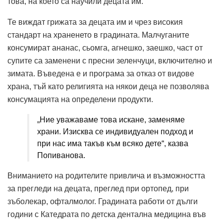
това, на което са научили децата им.
Те виждат грижата за децата им и чрез високия
стандарт на храненето в градината. Малчуганите
консумират ананас, сьомга, агнешко, заешко, част от
супите са заменени с пресни зеленчуци, включително и
зимата. Въведена е и програма за отказ от видове
храна, тъй като религията на някои деца не позволява
консумацията на определени продукти.
„Ние уважаваме това искане, заменяме
храни. Изисква се индивидуален подход и
при нас има такъв към всяко дете“, казва
Попиванова.
Вниманието на родителите привлича и възможността
за прегледи на децата, преглед при ортопед, при
зъболекар, офталмолог. Градината работи от дълги
години с Катедрата по детска дентална медицина във