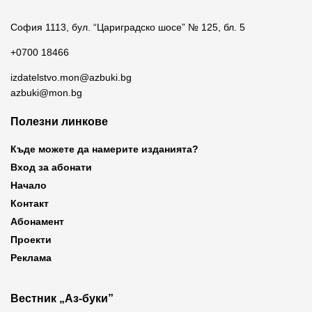
София 1113, бул. “Цариградско шосе” № 125, бл. 5
+0700 18466
izdatelstvo.mon@azbuki.bg
azbuki@mon.bg
Полезни линкове
Къде можете да намерите изданията?
Вход за абонати
Начало
Контакт
Абонамент
Проекти
Реклама
Вестник „Аз-буки”