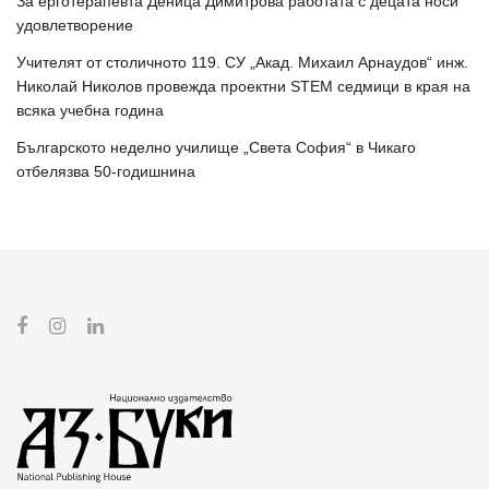
За ерготерапевта Деница Димитрова работата с децата носи
удовлетворение
Учителят от столичното 119. СУ „Акад. Михаил Арнаудов“ инж.
Николай Николов провежда проектни STEM седмици в края на
всяка учебна година
Българското неделно училище „Света София“ в Чикаго
отбелязва 50-годишнина