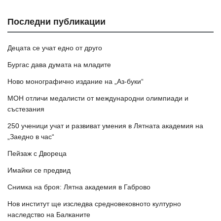
Последни публикации
Децата се учат едно от друго
Бургас дава думата на младите
Ново монографично издание на „Аз-буки“
МОН отличи медалисти от международни олимпиади и
състезания
250 ученици учат и развиват умения в Лятната академия на
„Заедно в час“
Пейзаж с Двореца
Имайки се предвид
Снимка на броя: Лятна академия в Габрово
Нов институт ще изследва средновековното културно
наследство на Балканите