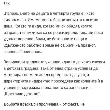
тях.
„Изпращането на децата в четвърта група е чисто
символично. Имаме много близки контакти с всички
деца. Когато ги видя, когато ми си обадят, когато
изпращат снимки как са се реализирали, това ми носи
удовлетворение. Знам, че безсънните нощи и
удълженото работно време не са били на празно“,
заявява Попиванова.
Завършили градината ученици идват и да четат книжки
в детската градина. Така от една страна успяват да
мотивират по-малките да продължат да учат, а
директорката индиректно проследява как колегите ѝ в
училище надграждат това, което са започнали в
„Щастливо детство“.
Добрата връзка си проличава и от факта, че