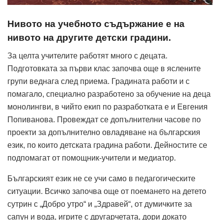
Нивото на учебното съдържание е на
нивото на другите детски градини.
За целта учителите работят много с децата.
Подготовката за първи клас започва още в яслените
групи веднага след приема. Градината работи и с
помагало, специално разработено за обучение на деца
монолингви, в чийто екип по разработката е и Евгения
Попиванова. Провеждат се допълнителни часове по
проекти за допълнително овладяване на българския
език, по които детската градина работи. Дейностите се
подпомагат от помощник-учители и медиатор.
Българският език не се учи само в педагогическите
ситуации. Всичко започва още от поемането на детето
сутрин с „Добро утро“ и „Здравей“, от думичките за
сапун и вода, игрите с другарчетата, дори докато