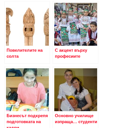
Повелителите на
С акцент върху
солта
професиите
Бизнесът подкрепя
Основно училище
подготовката на
изпраща… студенти
кадри