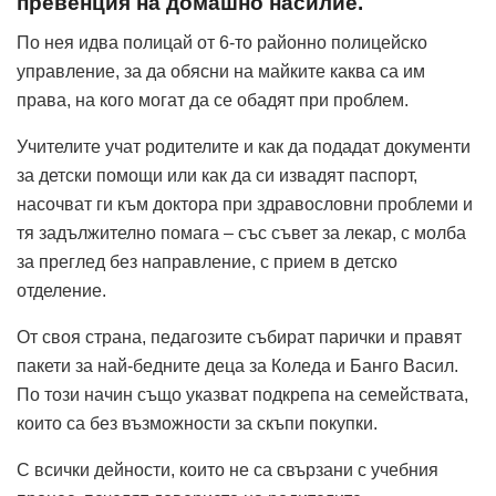
превенция на домашно насилие.
По нея идва полицай от 6-то районно полицейско
управление, за да обясни на майките каква са им
права, на кого могат да се обадят при проблем.
Учителите учат родителите и как да подадат документи
за детски помощи или как да си извадят паспорт,
насочват ги към доктора при здравословни проблеми и
тя задължително помага – със съвет за лекар, с молба
за преглед без направление, с прием в детско
отделение.
От своя страна, педагозите събират парички и правят
пакети за най-бедните деца за Коледа и Банго Васил.
По този начин също указват подкрепа на семействата,
които са без възможности за скъпи покупки.
С всички дейности, които не са свързани с учебния