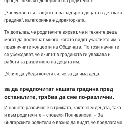
процес, печелят доверието на родителите.
„Заслужава си, защото това задържа децата в детската
градина“, категорична е директорката.
Тя допълва, че родителите вярват, че и техните деца
могат да постигнат много, когато видят участието им в
празничните концерти на Общината. По този начин те
се убеждават, че екипът в градината ги уважава и
работи за развитието на децата им.
„Успях да убедя колеги си, че за да има деца,
за да предпочитат нашата градина пред
останалите, трябва да сме по-различни.
И нашето различие е в грижата, както към децата, така
и към родителите – споделя Попиванова. – За
българските родители е важно да видят, че предлагаме