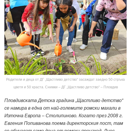
Родители и деца от ДГ „Щастливо детство“ засаждат заедно 50 стръка
цветя и 50 храста. Снимки – ДГ „Щастливо детство“ – Пловдив
Пловдивската Детска градина „Щастливо детство“
се намира в една от най-големите ромски махали в
Източна Европа – Столипиново. Когато през 2008 г.
Евгения Попиванова поема директорския пост, там
се обучават само деца от ромски произход. Днес