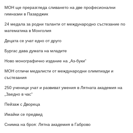
МОН ще преразгледа сливането на две професионални
гимназии в Пазарджик
24 медала за родни таланти от международно състезание по
математика в Монголия
Децата се учат едно от друго
Бургас дава думата на младите
Ново монографично издание на „Аз-буки“
МОН отличи медалисти от международни олимпиади и
състезания
250 ученици учат и развиват умения в Лятната академия на
„Заедно в час“
Пейзаж с Двореца
Имайки се предвид
Снимка на броя: Лятна академия в Габрово