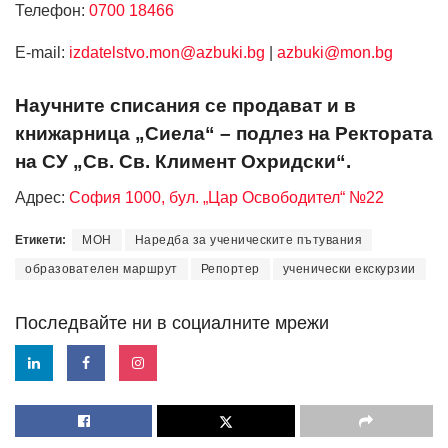
Телефон:
0700 18466
Е-mail:
izdatelstvo.mon@azbuki.bg
|
azbuki@mon.bg
Научните списания се продават и в
книжарница „Сиела“ – подлез на Ректората
на СУ „Св. Св. Климент Охридски“.
Адрес:
София 1000, бул. „Цар Освободител“ №22
Етикети:
МОН
Наредба за ученическите пътувания
образователен маршрут
Репортер
ученически екскурзии
Последвайте ни в социалните мрежи