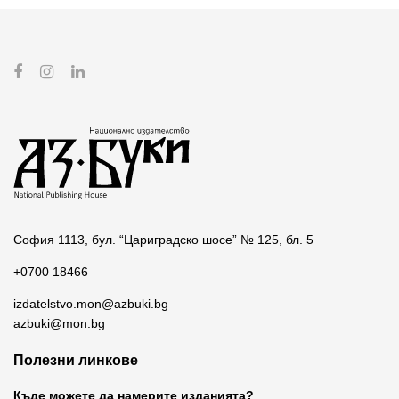
София 1113, бул. “Цариградско шосе” № 125, бл. 5
+0700 18466
izdatelstvo.mon@azbuki.bg
azbuki@mon.bg
Полезни линкове
Къде можете да намерите изданията?