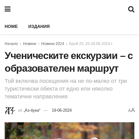
HOME
ИЗДАНИЯ
Начало
Новини
Новини 2024
Брой 25, 20-26.06.2024 г.
Ученическите екскурзии – с
образователен маршрут
Той включва посещения на не по-малко от три
туристически обекта от едно или няколко
тематични направления
A
от
„Аз-буки“
19-06-2024
A