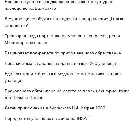
Нов институт ще изследва средновековното културно
наследство на Балканите
В Бургас ще се обучават и студенти в направление „Горско
стопанство“
Треньор по вид спорт става регулирана професия, реши
Министерският съвет
Разширяват подкрепата по приобщаващото образование
Нова система за анализ на данни в близо 200 училища
Един златен и 5 бронзови медала по математика за наши
ученици
Прекаленото обгрижване на детето го прави несигурно, казва
д-р Пламен Петков
Летни приключения в бургаското НЧ „Изгрев 1909“
Пореден топ учен влиза в екипа на INSAIT