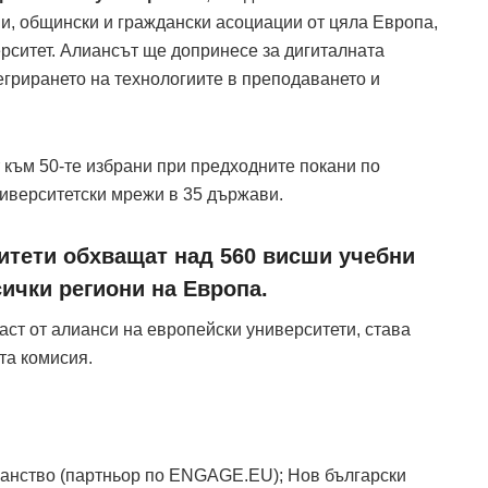
ни, общински и граждански асоциации от цяла Европа,
рситет. Алиансът ще допринесе за дигиталната
грирането на технологиите в преподаването и
 към 50-те избрани при предходните покани по
ниверситетски мрежи в 35 държави.
итети обхващат над 560 висши учебни
ички региони на Европа.
аст от алианси на европейски университети, става
та комисия.
панство (партньор по ENGAGE.EU); Нов български