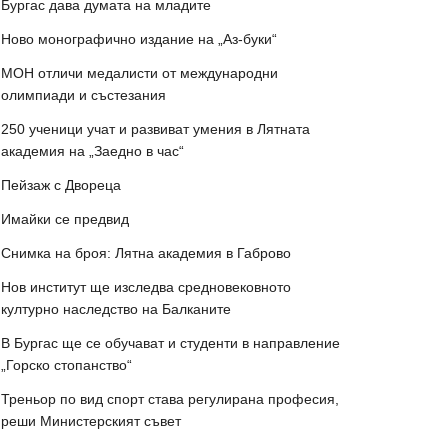
Бургас дава думата на младите
Ново монографично издание на „Аз-буки“
МОН отличи медалисти от международни
олимпиади и състезания
250 ученици учат и развиват умения в Лятната
академия на „Заедно в час“
Пейзаж с Двореца
Имайки се предвид
Снимка на броя: Лятна академия в Габрово
Нов институт ще изследва средновековното
културно наследство на Балканите
В Бургас ще се обучават и студенти в направление
„Горско стопанство“
Треньор по вид спорт става регулирана професия,
реши Министерският съвет