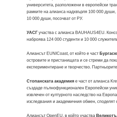
университета, разположени в европейски тра
рамките на алианса надхвърля 100 000 души,
10 000 души, посочват от РУ.
УАСГ
участва с алианса BAUHAUS4EU. Консор
наброява 124 000 студенти и 10 000 служители
Алиансът EUNICoast, от който е част
Бургаск
островите и пристанищата и се стреми да пок
експериментиране и творчество. Партньорите 
Стопанската академия
е част от алианса Kr
създаде пълнофункционален Европейски униве
извлечен от културното наследство на Европа
изследвания и академичния обмен, споделят 
Алиансът OpenEU, в който участва
Великотъ