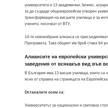
университета и 13 академични, бизнес, аграр
за да създаде общоевропейски отворен униве
трансформация на висшите училища и за инте
ученето, посочват от ВТУ.
14-те новоизбрани алианса се присъединяват
Програмата. Така общият им брой става 64 у
Алиансите на европейски универс
заведения от всякакъв вид във вс
В България има 13 висши училища, които са ч
ясно от справка на страницата на Европейска
Останалите осем са:
Университетът за национално и световно сто