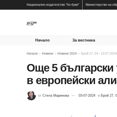
Национално издателство
"Аз-буки"
Министерство на об
Начало
За вестника
Начало
Новини
Новини 2024
Брой 27, 04– 10.07.2024 
Още 5 български 
в европейски ал
от
Стела Маринова
03-07-2024
в
Брой 27, 0