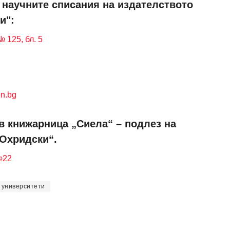
и научните списания на издателството
и":
 125, бл. 5
n.bg
в книжарница „Сиела“ – подлез на
 Охридски“.
№22
университети