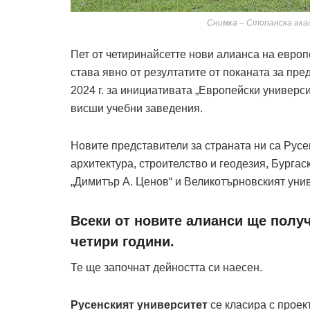
Снимка – Стопанска акад
Пет от четиринайсетте нови алианса на европ
става явно от резултатите от поканата за пр
2024 г. за инициативата „Европейски универси
висши учебни заведения.
Новите представители за страната ни са Русе
архитектура, строителство и геодезия, Бурга
„Димитър А. Ценов“ и Великотърновският униве
Всеки от новите алианси ще получ
четири години.
Те ще започнат дейността си наесен.
Русенският университет
се класира с проек