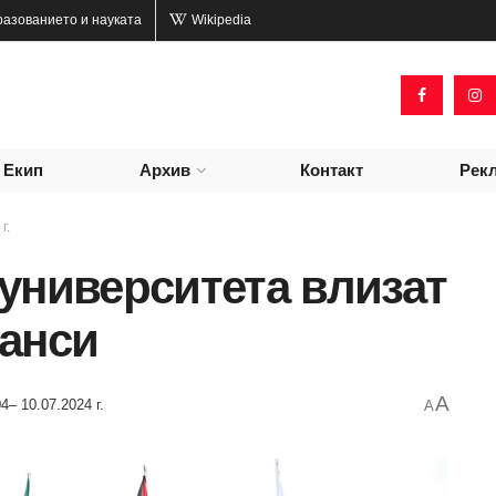
разованието и науката
Wikipedia
Екип
Архив
Контакт
Рек
г.
университета влизат
ианси
A
4– 10.07.2024 г.
A