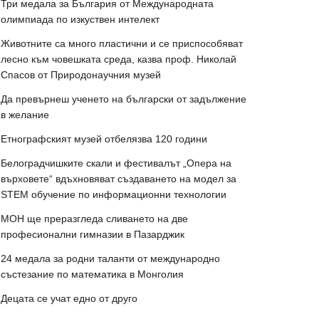
Три медала за България от Международната
олимпиада по изкуствен интелект
Животните са много пластични и се приспособяват
лесно към човешката среда, казва проф. Николай
Спасов от Природонаучния музей
Да превърнеш ученето на български от задължение
в желание
Етнографският музей отбелязва 120 години
Белоградчишките скали и фестивалът „Опера на
върховете“ вдъхновяват създаването на модел за
STEM обучение по информационни технологии
МОН ще преразгледа сливането на две
професионални гимназии в Пазарджик
24 медала за родни таланти от международно
състезание по математика в Монголия
Децата се учат едно от друго