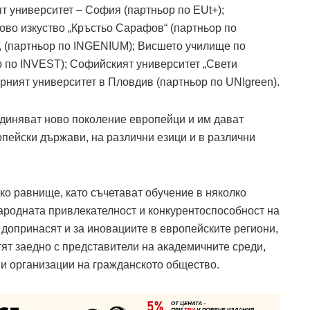
т университет – София (партньор по EUt+);
во изкуство „Кръстьо Сарафов“ (партньор по
, (партньор по INGENIUM); Висшето училище по
р по INVEST); Софийският университет „Свети
рният университет в Пловдив (партньор по UNIgreen).
диняват ново поколение европейци и им дават
опейски държави, на различни езици и в различни
ко равнище, като съчетават обучение в няколко
ародната привлекателност и конкурентоспособност на
допринасят и за иновациите в европейските региони,
тят заедно с представители на академичните среди,
 и организации на гражданското общество.