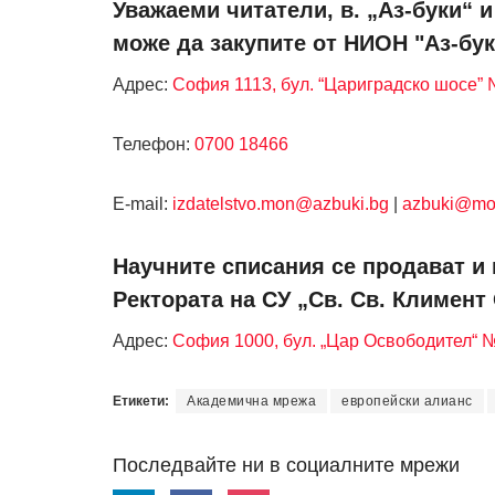
Уважаеми читатели, в. „Аз-буки“ 
може да закупите от НИОН "Аз-бук
Адрес:
София 1113, бул. “Цариградско шосе” №
Телефон:
0700 18466
Е-mail:
izdatelstvo.mon@azbuki.bg
|
azbuki@mo
Научните списания се продават и 
Ректората на СУ „Св. Св. Климент
Адрес:
София 1000, бул. „Цар Освободител“ 
Етикети:
Академична мрежа
европейски алианс
Последвайте ни в социалните мрежи