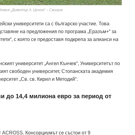
емия „Димитър А. Ценов“ – Свищов
ейски университети са с българско участие. Това
едставяне на предложения по програма „Еразъм+“ за
тети“, с която се предоставя подкрепа за алианси на
нският университет „Ангел Кънчев“, Университетът по
ският свободен университет, Стопанската академия
рситет „Св. св. Кирил и Методий“.
и до 14,4 милиона евро за период от
т ACROSS. Консорциумът се състои от 9