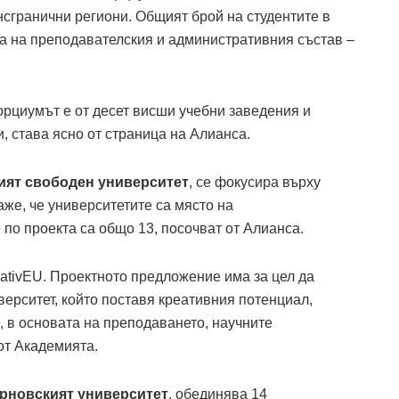
нсгранични региони. Общият брой на студентите в
 а на преподавателския и административния състав –
циумът е от десет висши учебни заведения и
, става ясно от страница на Алианса.
ият свободен университет
, се фокусира върху
аже, че университетите са място на
по проекта са общо 13, посочват от Алианса.
eativEU. Проектното предложение има за цел да
рситет, който поставя креативния потенциал,
, в основата на преподаването, научните
от Академията.
рновският университет
, обединява 14