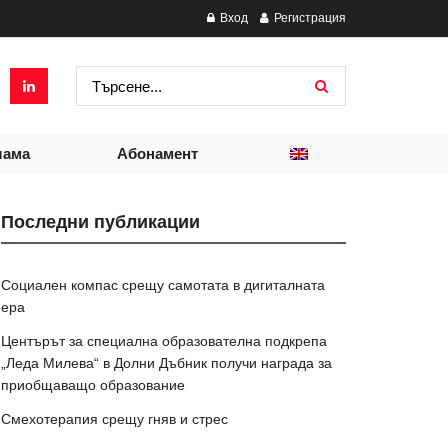
Вход
Регистрация
лама
Абонамент
Последни публикации
Социален компас срещу самотата в дигиталната
ера
Центърът за специална образователна подкрепа
„Леда Милева“ в Долни Дъбник получи награда за
приобщаващо образование
Смехотерапия срещу гняв и стрес