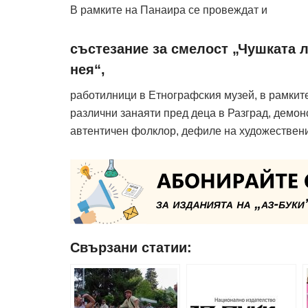
В рамките на Панаира се провеждат и
състезание за смелост „Чушката л
нея“,
работилници в Етнографския музей, в рамките
различни занаяти пред деца в Разград, демон
автентичен фолклор, дефиле на художествени 
Свързани статии: