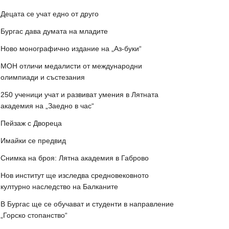
Децата се учат едно от друго
Бургас дава думата на младите
Ново монографично издание на „Аз-буки“
МОН отличи медалисти от международни
олимпиади и състезания
250 ученици учат и развиват умения в Лятната
академия на „Заедно в час“
Пейзаж с Двореца
Имайки се предвид
Снимка на броя: Лятна академия в Габрово
Нов институт ще изследва средновековното
културно наследство на Балканите
В Бургас ще се обучават и студенти в направление
„Горско стопанство“