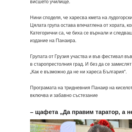
висшето училище.
Нини споделя, че харесва кмета на лудогорск
Цялата група остава впечатлена от хората, ко
Категорични са, че биха се върнали и следващ
издание на Панаира.
Групата от Грузия участва и във фестивал въ
в старопрестолния град. И без да се замислят
„Как е възможно да не ни хареса България“.
Програмата на тридневния Панаир на киселот
включва и забавно състезание
– щафета „Да правим таратор, а н