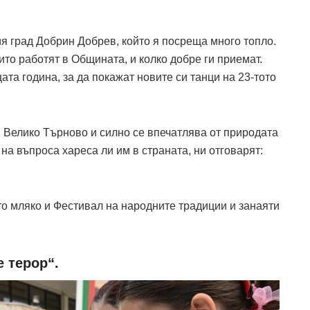
ия град Добрин Добрев, който я посреща много топло.
ито работят в Общината, и колко добре ги приемат.
ата година, за да покажат новите си танци на 23-тото
в Велико Търново и силно се впечатлява от природата
 на въпроса хареса ли им в страната, ни отговарят:
о мляко и Фестивал на народните традиции и занаяти
е терор“.