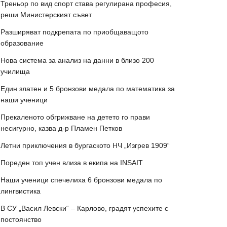
Треньор по вид спорт става регулирана професия,
реши Министерският съвет
Разширяват подкрепата по приобщаващото
образование
Нова система за анализ на данни в близо 200
училища
Един златен и 5 бронзови медала по математика за
наши ученици
Прекаленото обгрижване на детето го прави
несигурно, казва д-р Пламен Петков
Летни приключения в бургаското НЧ „Изгрев 1909“
Пореден топ учен влиза в екипа на INSAIT
Наши ученици спечелиха 6 бронзови медала по
лингвистика
В СУ „Васил Левски“ – Карлово, градят успехите с
постоянство