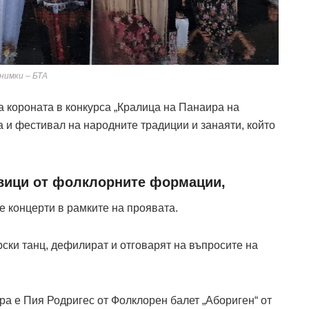
нимки – БТА
а короната в конкурса „Кралица на Панаира на
а и фестивал на народните традиции и занаяти, който
авици от фолклорните формации,
е концерти в рамките на проявата.
рски танц, дефилират и отговарят на въпросите на
а е Пия Родригес от Фолклорен балет „Абориген“ от