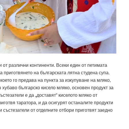
и от различни континенти. Всеки един от петимата
а приготвянето на българската лятна студена супа.
 което го предава на пункта за изкупуване на мляко,
 хубаво българско кисело мляко, основен продукт за
ъстезатели е да „доставят“ киселото мляко от
иготвя таратора, и да осигурят останалите продукти
и състезатели от отделните отбори приготвят заедно