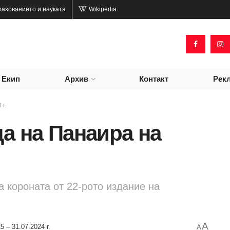
разованието и науката
Wikipedia
Екип
Архив
Контакт
Рек
 г.
ца на Панаира на
 короната от 22-рото издание на
A
5 – 31.07.2024 г.
A