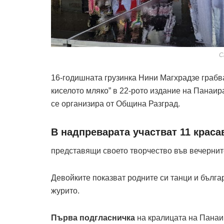
С
16-годишната грузинка Нини Магхрадзе грабв
киселото мляко” в 22-рото издание на Панаир
се организира от Община Разград.
В надпреварата участват 11 крас
представящи своето творчество във вечернит
Девойките показват родните си танци и бълга
журито.
Първа подгласничка
на кралицата на Панаир