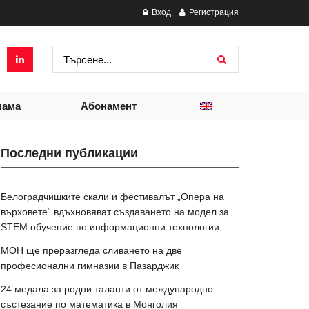
Вход
Регистрация
лама
Абонамент
Последни публикации
Белоградчишките скали и фестивалът „Опера на
върховете“ вдъхновяват създаването на модел за
STEM обучение по информационни технологии
МОН ще преразгледа сливането на две
професионални гимназии в Пазарджик
24 медала за родни таланти от международно
състезание по математика в Монголия