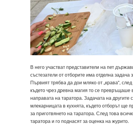
В него участват представители на пет държав
състезатeли от отборите има отделна задача з
Първият трябва да дои мляко от „крава“, след
където чрез древна магия то се превръщаше в
направата на таратора. Задачата на другите с
млекарницата в кухнята, където отборът ще пр
за приготвянето на таратора. След това всичк
таратора и го поднасят за оценка на журито.