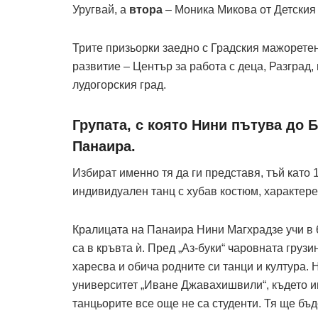
Уругвай, а
втора
– Моника Микова от Детския 
Трите призьорки заедно с Градския мажоретен
развитие – Център за работа с деца, Разград
лудогорския град.
Групата, с която Нини пътува до 
Панаира.
Избират именно тя да ги представя, тъй като
индивидуален танц с хубав костюм, характерен
Кралицата на Панаира Нини Магхрадзе учи в 
са в кръвта ѝ. Пред „Аз-буки“ чаровната грузи
харесва и обича родните си танци и култура.
университет „Иване Джавахишвили“, където им
танцьорите все още не са студенти. Тя ще бъд