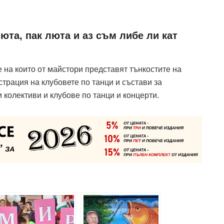
юта, пак люта и аз съм либе ли кат
 на които от майстори представят тънкостите на
страция на клубовете по танци и състави за
колективи и клубове по танци и концерти.