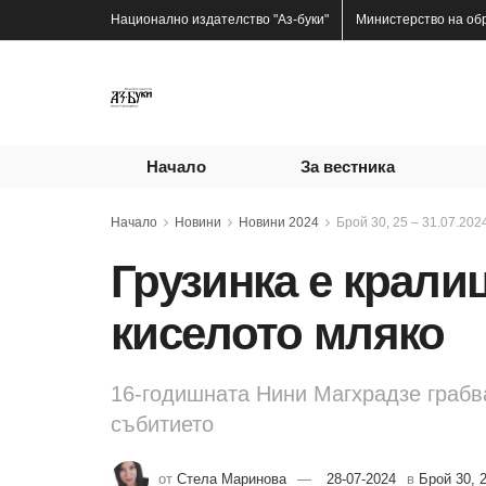
Национално издателство
"Аз-буки"
Министерство на об
Начало
За вестника
Начало
Новини
Новини 2024
Брой 30, 25 – 31.07.2024
Грузинка е крали
киселото мляко
16-годишната Нини Магхрадзе грабва
събитието
от
Стела Маринова
28-07-2024
в
Брой 30, 2