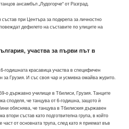
танцов ансамбъл „Лудогорче“ от Разград.
 състав при Центъра за подкрепа за личностно
, повеждат дефилето на съставите по улиците на
България, участва за първи път в
 16-годишната красавица участва в специфичен
 за Грузия. И със своя чар и усмивка омайва журито.
69-o държавно училище в Тбилиси, Грузия. Танците
нка споделя, че танцува от 6-годишна, защото ѝ
 Нини обяснява, че танцува в Тбилиския държавен
а втори състав като подготвителна група, в който
е част от основната трупа, след като я приемат във