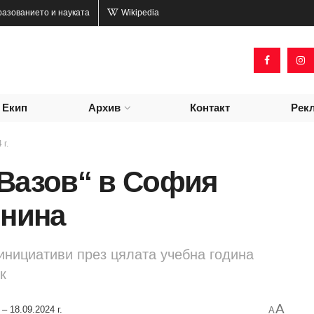
разованието и науката
Wikipedia
Екип
Архив
Контакт
Рек
 г.
 Вазов“ в София
шнина
инициативи през цялата учебна година
к
A
 – 18.09.2024 г.
A