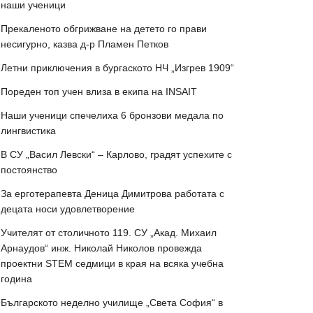
наши ученици
Прекаленото обгрижване на детето го прави
несигурно, казва д-р Пламен Петков
Летни приключения в бургаското НЧ „Изгрев 1909“
Пореден топ учен влиза в екипа на INSAIT
Наши ученици спечелиха 6 бронзови медала по
лингвистика
В СУ „Васил Левски“ – Карлово, градят успехите с
постоянство
За ерготерапевта Деница Димитрова работата с
децата носи удовлетворение
Учителят от столичното 119. СУ „Акад. Михаил
Арнаудов“ инж. Николай Николов провежда
проектни STEM седмици в края на всяка учебна
година
Българското неделно училище „Света София“ в