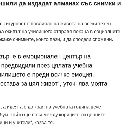
ешили да издадат алманах със снимки и
с сигурност е повлияло на живота на всеки техен
ова екипът на училището отправя покана в социалните
каже снимките, които пази, и да сподели спомени.
върне в емоционален център на
е предвидили през цялата учебна
чилището е преди всичко емоция,
остава за цял живот“, уточнява моята
 а идеята е до края на учебната година вече
лбум, който ще пази между кориците си ценните
и и учители“, казва тя.