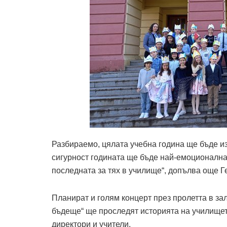
Разбираемо, цялата учебна година ще бъде из
сигурност годината ще бъде най-емоционална
последната за тях в училище“, допълва още Г
Планират и голям концерт през пролетта в за
бъдеще“ ще проследят историята на училищет
директори и учители.