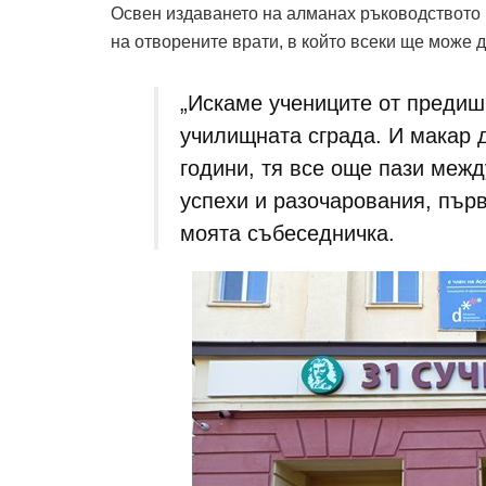
Освен издаването на алманах ръководството 
на отворените врати, в който всеки ще може 
„Искаме учениците от предиш
училищната сграда. И макар 
години, тя все още пази межд
успехи и разочарования, пър
моята събеседничка.