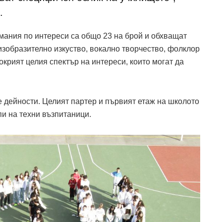
.
мания по интереси са общо 23 на брой и обхващат
изобразително изкуство, вокално творчество, фолклор
покрият целия спектър на интереси, които могат да
 дейности. Целият партер и първият етаж на школото
пи на техни възпитаници.