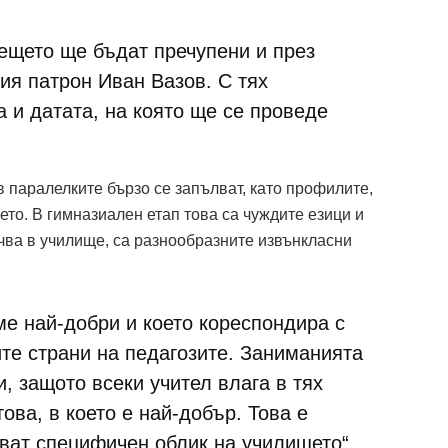
ещето ще бъдат пречупени и през
ия патрон Иван Вазов. С тях
 и датата, на която ще се проведе
в паралелките бързо се запълват, като профилите,
ето. В гимназиален етап това са чуждите езици и
чва в училище, са разнообразните извънкласни
сме най-добри и което кореспондира с
ите страни на педагозите. Заниманията
и, защото всеки учител влага в тях
това, в което е най-добър. Това е
ават специфичен облик на училището“,