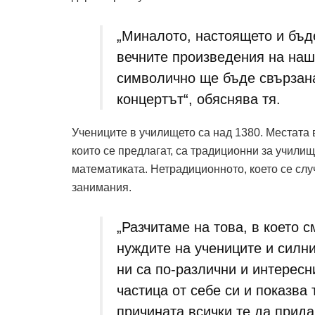
„Миналото, настоящето и бъд
вечните произведения на наш
символично ще бъде свързана
концертът“, обяснява тя.
Учениците в училището са над 1380. Местата 
които се предлагат, са традиционни за училищ
математиката. Нетрадиционното, което се слу
занимания.
„Разчитаме на това, в което 
нуждите на учениците и силн
ни са по-различни и интересн
частица от себе си и показва 
причината всички те да прид