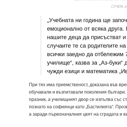
СУЧЕМ „И
„Учебната ни година ще запо
емоционално от всяка друга.
нашите деца да присъстват и
случаите те са родителите на
всички заедно да отбележим 
училище“, казва за „Аз-буки“
чужди езици и математика „И
При тях има приемственост, доказана във врем
обучавали и възпитавали поколения българи. 
празник, а училищният двор се изпълва със 
познато на софиянци като „Бастилията“. Проз
а заради първоначалния цвят на сградата и в