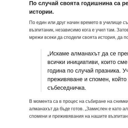
По случай своята годишнина са р
истории.
По един или друг начин времето в училище съ
възпитаник, независимо кога е учил там. Зат
мрежи всеки да сподели своята история, да по
„Искаме алманахът да се пре
всички инициативи, които см
година по случай празника. У
преживяване и спомен, който 
събеседничка.
В момента са в процес на събиране на снимки,
алманахът да бъде готов. „Замислен е като а
спомени и преживявания на нашите възпитаниц