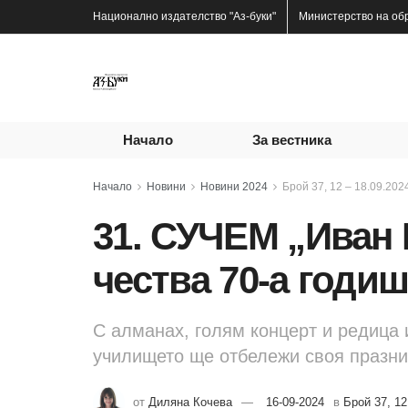
Национално издателство
"Аз-буки"
Министерство на об
Начало
За вестника
Начало
Новини
Новини 2024
Брой 37, 12 – 18.09.2024
31. СУЧЕМ „Иван
чества 70-а годи
С алманах, голям концерт и редица 
училището ще отбележи своя празни
от
Диляна Кочева
16-09-2024
в
Брой 37, 12