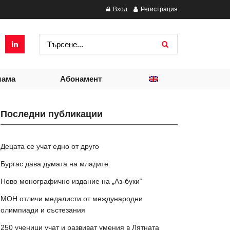
Вход
Регистрация
лама
Абонамент
Последни публикации
Децата се учат едно от друго
Бургас дава думата на младите
Ново монографично издание на „Аз-буки“
МОН отличи медалисти от международни
олимпиади и състезания
250 ученици учат и развиват умения в Лятната