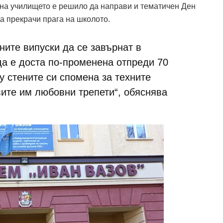
на училището е решило да направи и тематичен Ден
да прекрачи прага на школото.
ните випуски да се завърнат в
да е доста по-променена отпреди 70
у стените си спомена за техните
вите им любовни трепети“, обяснява