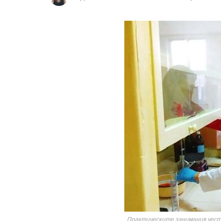
Практическите занимания често