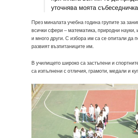
уточнява моята събеседничка
През миналата учебна година групите за зани
всички сфери – математика, природни науки, 
и много други. С избора им са се опитали да 
развият възпитаниците им.
В училището широко са застъпени и спортните
са изпълнени с отличия, грамоти, медали и ку