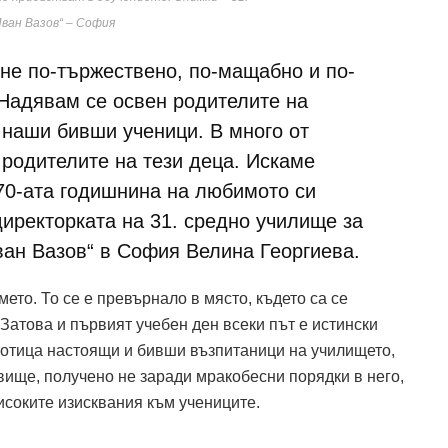
ван Вазов“ – София
чне по-тържествено, по-мащабно и по-
 Надявам се освен родителите на
 наши бивши ученици. В много от
 родителите на тези деца. Искаме
70-ата годишнина на любимото си
 директорката на 31. средно училище за
ван Вазов“ в София Велина Георгиева.
ето. То се е превърнало в място, където са се
Затова и първият учебен ден всеки път е истински
стотица настоящи и бивши възпитаници на училището,
вище, получено не заради мракобесни порядки в него,
исоките изисквания към учениците.