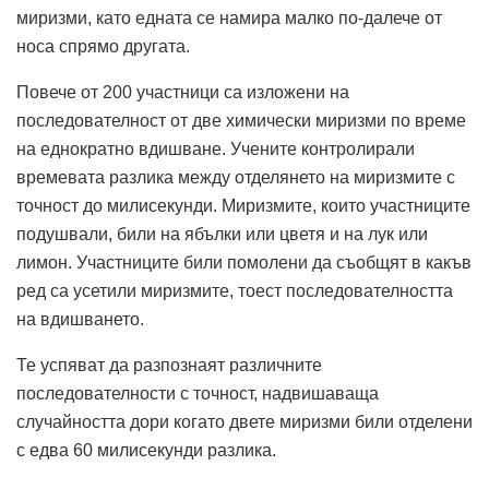
миризми, като едната се намира малко по-далече от
носа спрямо другата.
Повече от 200 участници са изложени на
последователност от две химически миризми по време
на еднократно вдишване. Учените контролирали
времевата разлика между отделянето на миризмите с
точност до милисекунди. Миризмите, които участниците
подушвали, били на ябълки или цветя и на лук или
лимон. Участниците били помолени да съобщят в какъв
ред са усетили миризмите, тоест последователността
на вдишването.
Те успяват да разпознаят различните
последователности с точност, надвишаваща
случайността дори когато двете миризми били отделени
с едва 60 милисекунди разлика.