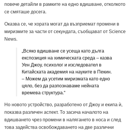
повече детайли в рамките на едно вдишване, отколкото
се смяташе досега.
Оказва се, че хората могат да възприемат промени в
миризмите за части от секундата, съобщават от Science
News.
„Всяко вдишване се усеща като дълга
експозиция на химическата среда – казва
Уен Джоу, психолог и изследовател в
Китайската академия на науките в Пекин.
– Можем да усетим миризмата като едно
цяло, без да разпознаваме нейната
времева структура.“
Но новото устройство, разработено от Джоу и екипа ѝ,
показва различен аспект. То засича началото на
вдишването чрез промени в налягането в носа и след
това задейства освобождаването на две различни