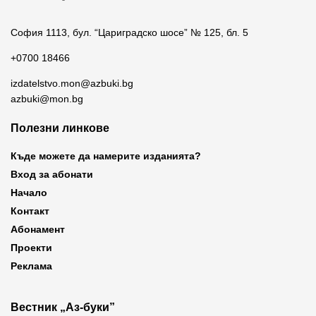
София 1113, бул. “Цариградско шосе” № 125, бл. 5
+0700 18466
izdatelstvo.mon@azbuki.bg
azbuki@mon.bg
Полезни линкове
Къде можете да намерите изданията?
Вход за абонати
Начало
Контакт
Абонамент
Проекти
Реклама
Вестник „Аз-буки”