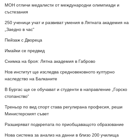
МОН отличи медалисти от международни олимпиади и
състезания
250 ученици учат и развиват умения в Лятната академия на
„Заедно в час“
Пейзаж с Двореца
Имайки се предвид
Снимка на броя: Лятна академия в Габрово
Нов институт ще изследва средновековното културно
наследство на Балканите
В Бургас ще се обучават и студенти в направление „Горско
стопанство“
Треньор по вид спорт става регулирана професия, реши
Министерският съвет
Разширяват подкрепата по приобщаващото образование
Нова система за анализ на данни в близо 200 училища