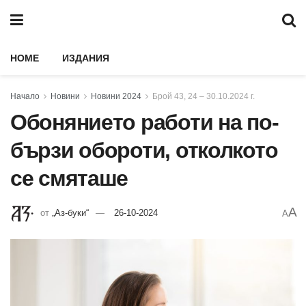
HOME
ИЗДАНИЯ
Начало
Новини
Новини 2024
Брой 43, 24 – 30.10.2024 г.
Обонянието работи на по-
бързи обороти, отколкото
се смяташе
A
от
„Аз-буки“
26-10-2024
A