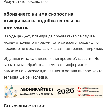
Резултатите показват, че
обонянието ни има скорост на
възприемане, подобна на тази на
цветовете.
В бъдеще Джоу планира да проучи какво се случва
между отделните миризми, като се вземе предвид, че
носовете ни могат да различават над трилион миризми.
„Вдишванията са отделени във времето“, казва тя. Но
как мозъкът обработва времевата информация в
рамките на и между вдишванията остава въпрос, който
тепърва ще се изследва.
Свързани статии: