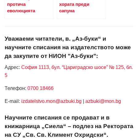
протича
хората преди
еволюцията
сапуна
Уважаеми читатели, в. „Аз-буки“ и
научните списания на издателството може
да закупите от НИОН "Аз-буки":
Адрес:
София 1113, бул. “Цариградско шосе” № 125, бл.
5
Телефон:
0700 18466
Е-mail:
izdatelstvo.mon@azbuki.bg
|
azbuki@mon.bg
Научните списания се продават и в
книжарница „Сиела“ – подлез на Ректората
на СУ „Св. Св. Климент Охридски“.