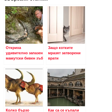
Откриха
Защо котките
удивително запазен
мразят затворени
мамутски бивен зъб
врати
Колко бързо
Как са се къпали