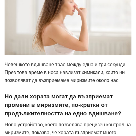
Човешкото вдишване трае между една и три секунди.
През това време в носа навлизат химикали, които ни
позволяват да възприемаме миризмите около нас.
Но дали хората могат да възприемат
промени в миризмите, по-кратки от
продължителността на едно вдишване?
Ново устройство, което позволява прецизен контрол на
миризмите, показва, че хората възприемат много