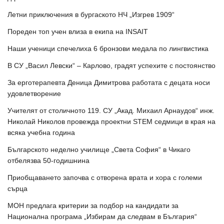
Летни приключения в бургаското НЧ „Изгрев 1909“
Пореден топ учен влиза в екипа на INSAIT
Наши ученици спечелиха 6 бронзови медала по лингвистика
В СУ „Васил Левски“ – Карлово, градят успехите с постоянство
За ерготерапевта Деница Димитрова работата с децата носи
удовлетворение
Учителят от столичното 119. СУ „Акад. Михаил Арнаудов“ инж.
Николай Николов провежда проектни STEM седмици в края на
всяка учебна година
Българското неделно училище „Света София“ в Чикаго
отбелязва 50-годишнина
Приобщаването започва с отворена врата и хора с големи
сърца
МОН предлага критерии за подбор на кандидати за
Национална програма „Избирам да следвам в България“