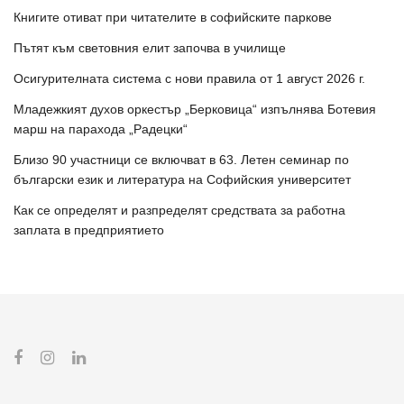
Книгите отиват при читателите в софийските паркове
Пътят към световния елит започва в училище
Осигурителната система с нови правила от 1 август 2026 г.
Младежкият духов оркестър „Берковица“ изпълнява Ботевия
марш на парахода „Радецки“
Близо 90 участници се включват в 63. Летен семинар по
български език и литература на Софийския университет
Как се определят и разпределят средствата за работна
заплата в предприятието