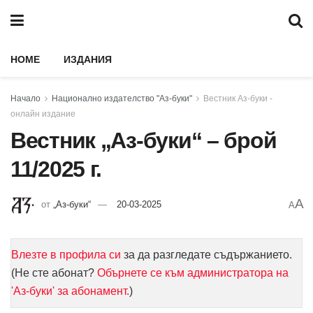
HOME
ИЗДАНИЯ
Начало
Национално издателство "Аз-буки"
Вестник Аз-буки -
онлайн издание
Вестник „Аз-буки“ – брой
11/2025 г.
A
от
„Аз-буки“
20-03-2025
A
Влезте в профила си
за да разгледате съдържанието.
(Не сте абонат?
Обърнете се към администратора на
'Аз-буки' за абонамент.
)