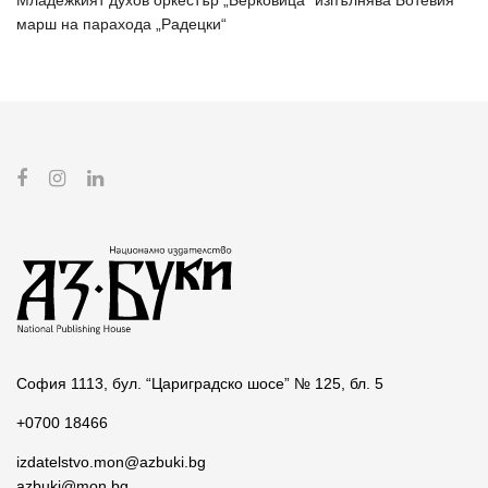
Младежкият духов оркестър „Берковица“ изпълнява Ботевия
марш на парахода „Радецки“
София 1113, бул. “Цариградско шосе” № 125, бл. 5
+0700 18466
izdatelstvo.mon@azbuki.bg
azbuki@mon.bg