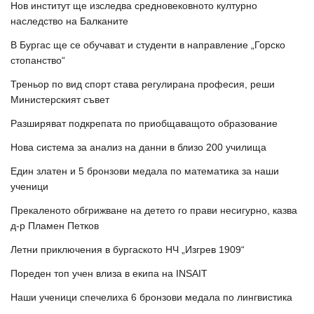
Нов институт ще изследва средновековното културно
наследство на Балканите
В Бургас ще се обучават и студенти в направление „Горско
стопанство“
Треньор по вид спорт става регулирана професия, реши
Министерският съвет
Разширяват подкрепата по приобщаващото образование
Нова система за анализ на данни в близо 200 училища
Един златен и 5 бронзови медала по математика за наши
ученици
Прекаленото обгрижване на детето го прави несигурно, казва
д-р Пламен Петков
Летни приключения в бургаското НЧ „Изгрев 1909“
Пореден топ учен влиза в екипа на INSAIT
Наши ученици спечелиха 6 бронзови медала по лингвистика