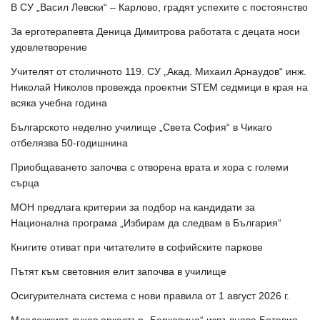
В СУ „Васил Левски“ – Карлово, градят успехите с постоянство
За ерготерапевта Деница Димитрова работата с децата носи
удовлетворение
Учителят от столичното 119. СУ „Акад. Михаил Арнаудов“ инж.
Николай Николов провежда проектни STEM седмици в края на
всяка учебна година
Българското неделно училище „Света София“ в Чикаго
отбелязва 50-годишнина
Приобщаването започва с отворена врата и хора с големи
сърца
МОН предлага критерии за подбор на кандидати за
Национална програма „Избирам да следвам в България“
Книгите отиват при читателите в софийските паркове
Пътят към световния елит започва в училище
Осигурителната система с нови правила от 1 август 2026 г.