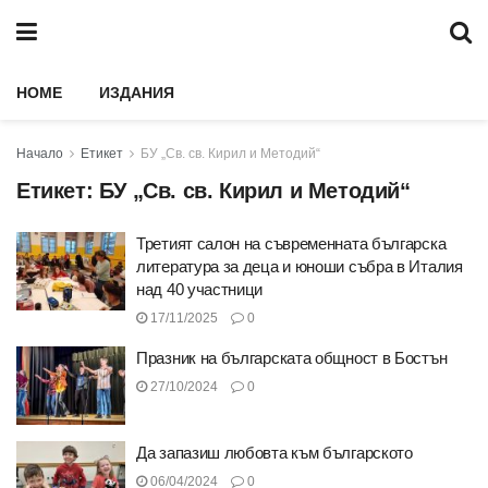
HOME
ИЗДАНИЯ
Начало
Етикет
БУ „Св. св. Кирил и Методий“
Етикет:
БУ „Св. св. Кирил и Методий“
Третият салон на съвременната българска
литература за деца и юноши събра в Италия
над 40 участници
17/11/2025
0
Празник на българската общност в Бостън
27/10/2024
0
Да запазиш любовта към българското
06/04/2024
0