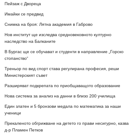
Пейзаж с Двореца
Имайки се предвид
Снимка на броя: Лятна академия в Габрово
Нов институт ще изследва средновековното културно
наследство на Балканите
В Бургас ще се обучават и студенти в направление „Горско
стопанство“
Треньор по вид спорт става регулирана професия, реши
Министерският съвет
Разширяват подкрепата по приобщаващото образование
Нова система за анализ на данни в близо 200 училища
Един златен и 5 бронзови медала по математика за наши
ученици
Прекаленото обгрижване на детето го прави несигурно, казва
д-р Пламен Петков