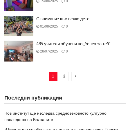
15/08/2025
0
С внимание към всяко дете
01/08/2025
0
485 учители обучени по „Успех за теб“
28/07/2025
0
1
2
Последни публикации
Нов институт ще изследва средновековното културно
наследство на Балканите
В Бургас ще се обучават и студенти в направление „Горско