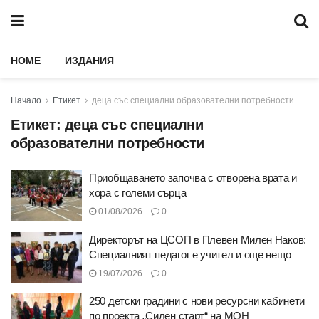
HOME
ИЗДАНИЯ
Начало
Етикет
деца със специални образователни потребности
Етикет:
деца със специални
образователни потребности
Приобщаването започва с отворена врата и
хора с големи сърца
01/08/2026
0
Директорът на ЦСОП в Плевен Милен Наков:
Специалният педагог е учител и още нещо
19/07/2026
0
250 детски градини с нови ресурсни кабинети
по проекта „Силен старт“ на МОН