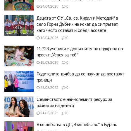
24/04/2026
0
Децата от ОУ „Св. св. Кирил и Методий“ в
село Горни Дъбник не искат да си тръгват,
като често остават и след часовете
18/04/2026
0
11 728 ученици с допълнителна подкрепа по
проект „Успех за теб“
19/03/2026
0
Родителите трябва да се научат да поставят
граници
28/08/2025
0
Семейството е най-големият ресурс за
развитие на детето
21/08/2025
0
Вълшебства в ДГ „Вълшебство“ в Бургас