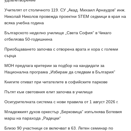
Учителят от столичното 119. СУ „Акад. Михаил Арнаудов“ инж.
Николай Николов провежда проектни STEM седмици в края на
всяка учебна година
Българското неделно училище „Света София“ в Чикаго
отбелязва 50-годишнина
Приобщаването започва с отворена врата и хора с големи
сърца
МОН предлага критерии за подбор на кандидати за
Национална програма „Избирам да следвам в България“
Книгите отиват при читателите в софийските паркове
Пътят към световния елит започва в училище
Осигурителната система с нови правила от 1 август 2026 г.
Младежкият духов оркестър „Берковица“ изпълнява Ботевия
марш на парахода „Радецки“
Близо 90 участници се включват в 63. Летен семинар по