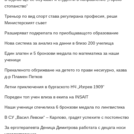
стопанство“
Треньор по вид спорт става регулирана професия, реши
Министерският съвет
Разширяват подкрепата по приобщаващото образование
Нова система за анализ на данни в близо 200 училища
Един златен и 5 бронзови медала по математика за наши
ученици
Прекаленото обгрижване на детето го прави несигурно, казва
д-р Пламен Петков
Летни приключения в бургаското НЧ „Изгрев 1909“
Пореден топ учен влиза в екипа на INSAIT
Наши ученици спечелиха 6 бронзови медала по лингвистика
В СУ „Васил Левски“ – Карлово, градят успехите с постоянство
За ерготерапевта Деница Димитрова работата с децата носи
удовлетворение