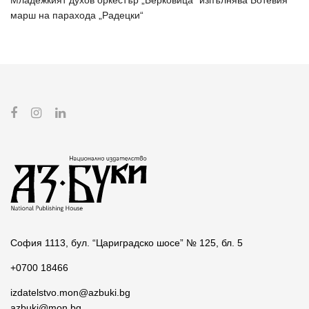
Младежкият духов оркестър „Берковица“ изпълнява Ботевия
марш на парахода „Радецки“
София 1113, бул. “Цариградско шосе” № 125, бл. 5
+0700 18466
izdatelstvo.mon@azbuki.bg
azbuki@mon.bg