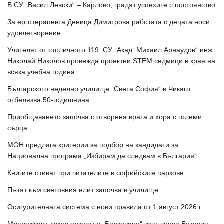
В СУ „Васил Левски“ – Карлово, градят успехите с постоянство
За ерготерапевта Деница Димитрова работата с децата носи
удовлетворение
Учителят от столичното 119. СУ „Акад. Михаил Арнаудов“ инж.
Николай Николов провежда проектни STEM седмици в края на
всяка учебна година
Българското неделно училище „Света София“ в Чикаго
отбелязва 50-годишнина
Приобщаването започва с отворена врата и хора с големи
сърца
МОН предлага критерии за подбор на кандидати за
Национална програма „Избирам да следвам в България“
Книгите отиват при читателите в софийските паркове
Пътят към световния елит започва в училище
Осигурителната система с нови правила от 1 август 2026 г.