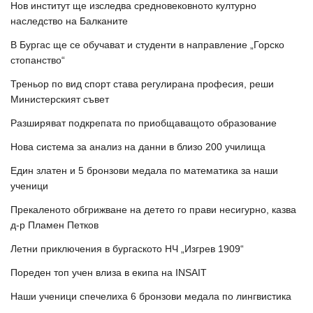
Нов институт ще изследва средновековното културно
наследство на Балканите
В Бургас ще се обучават и студенти в направление „Горско
стопанство“
Треньор по вид спорт става регулирана професия, реши
Министерският съвет
Разширяват подкрепата по приобщаващото образование
Нова система за анализ на данни в близо 200 училища
Един златен и 5 бронзови медала по математика за наши
ученици
Прекаленото обгрижване на детето го прави несигурно, казва
д-р Пламен Петков
Летни приключения в бургаското НЧ „Изгрев 1909“
Пореден топ учен влиза в екипа на INSAIT
Наши ученици спечелиха 6 бронзови медала по лингвистика