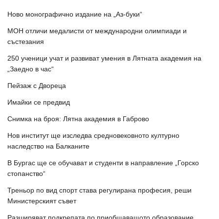
Ново монографично издание на „Аз-буки“
МОН отличи медалисти от международни олимпиади и
състезания
250 ученици учат и развиват умения в Лятната академия на
„Заедно в час“
Пейзаж с Двореца
Имайки се предвид
Снимка на броя: Лятна академия в Габрово
Нов институт ще изследва средновековното културно
наследство на Балканите
В Бургас ще се обучават и студенти в направление „Горско
стопанство“
Треньор по вид спорт става регулирана професия, реши
Министерският съвет
Разширяват подкрепата по приобщаващото образование