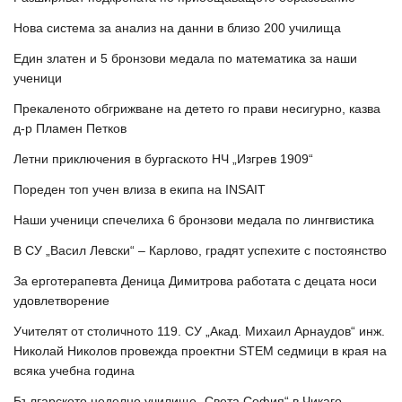
Нова система за анализ на данни в близо 200 училища
Един златен и 5 бронзови медала по математика за наши
ученици
Прекаленото обгрижване на детето го прави несигурно, казва
д-р Пламен Петков
Летни приключения в бургаското НЧ „Изгрев 1909“
Пореден топ учен влиза в екипа на INSAIT
Наши ученици спечелиха 6 бронзови медала по лингвистика
В СУ „Васил Левски“ – Карлово, градят успехите с постоянство
За ерготерапевта Деница Димитрова работата с децата носи
удовлетворение
Учителят от столичното 119. СУ „Акад. Михаил Арнаудов“ инж.
Николай Николов провежда проектни STEM седмици в края на
всяка учебна година
Българското неделно училище „Света София“ в Чикаго