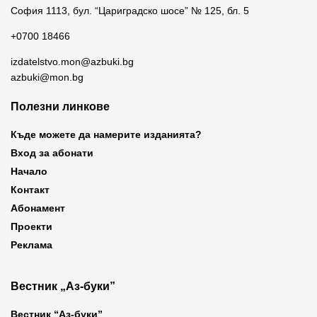
София 1113, бул. “Цариградско шосе” № 125, бл. 5
+0700 18466
izdatelstvo.mon@azbuki.bg
azbuki@mon.bg
Полезни линкове
Къде можете да намерите изданията?
Вход за абонати
Начало
Контакт
Абонамент
Проекти
Реклама
Вестник „Аз-буки”
Вестник “Аз-буки”