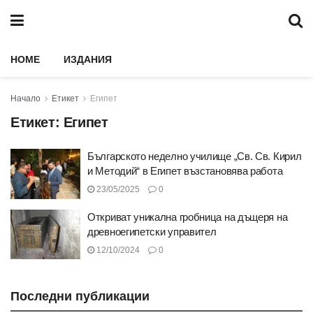
HOME
ИЗДАНИЯ
Начало
Етикет
Египет
Етикет:
Египет
Българското неделно училище „Св. Св. Кирил
и Методий“ в Египет възстановява работа
23/05/2025
0
Откриват уникална гробница на дъщеря на
древноегипетски управител
12/10/2024
0
Последни публикации