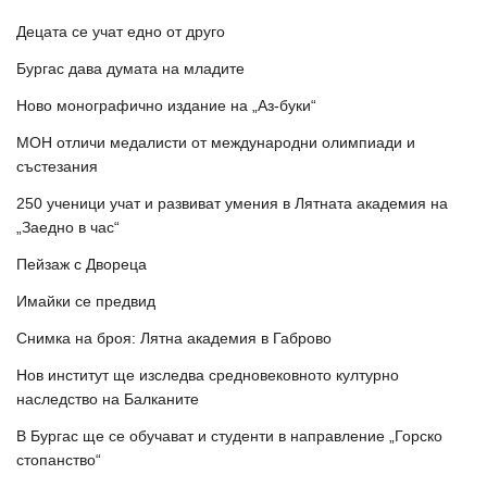
Децата се учат едно от друго
Бургас дава думата на младите
Ново монографично издание на „Аз-буки“
МОН отличи медалисти от международни олимпиади и
състезания
250 ученици учат и развиват умения в Лятната академия на
„Заедно в час“
Пейзаж с Двореца
Имайки се предвид
Снимка на броя: Лятна академия в Габрово
Нов институт ще изследва средновековното културно
наследство на Балканите
В Бургас ще се обучават и студенти в направление „Горско
стопанство“