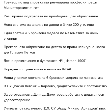
Треньор по вид спорт става регулирана професия, реши
Министерският съвет
Разширяват подкрепата по приобщаващото образование
Нова система за анализ на данни в близо 200 училища
Един златен и 5 бронзови медала по математика за наши
ученици
Прекаленото обгрижване на детето го прави несигурно, казва
д-р Пламен Петков
Летни приключения в бургаското НЧ „Изгрев 1909“
Пореден топ учен влиза в екипа на INSAIT
Наши ученици спечелиха 6 бронзови медала по лингвистика
В СУ „Васил Левски“ – Карлово, градят успехите с постоянство
За ерготерапевта Деница Димитрова работата с децата носи
удовлетворение
Учителят от столичното 119. СУ „Акад. Михаил Арнаудов“ инж.