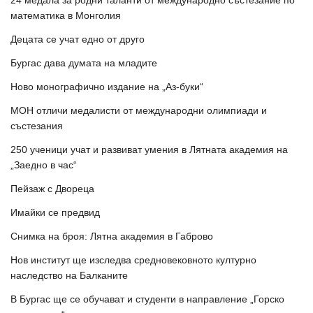
24 медала за родни таланти от международно състезание по
математика в Монголия
Децата се учат едно от друго
Бургас дава думата на младите
Ново монографично издание на „Аз-буки“
МОН отличи медалисти от международни олимпиади и
състезания
250 ученици учат и развиват умения в Лятната академия на
„Заедно в час“
Пейзаж с Двореца
Имайки се предвид
Снимка на броя: Лятна академия в Габрово
Нов институт ще изследва средновековното културно
наследство на Балканите
В Бургас ще се обучават и студенти в направление „Горско