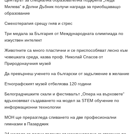
Центърът за специална образователна подкрепа „Леда
Милева“ в Долни Дъбник получи награда за приобщаващо
образование
Смехотерапия срещу гняв и стрес
Три медала за България от Международната олимпиада по
изкуствен интелект
Животните са много пластични и се приспособяват лесно към
човешката среда, казва проф. Николай Спасов от
Природонаучния музей
Да превърнеш ученето на български от задължение в желание
Етнографският музей отбелязва 120 години
Белоградчишките скали и фестивалът „Опера на върховете“
вдъхновяват създаването на модел за STEM обучение по
информационни технологии
МОН ще преразгледа сливането на две професионални
гимназии в Пазарджик