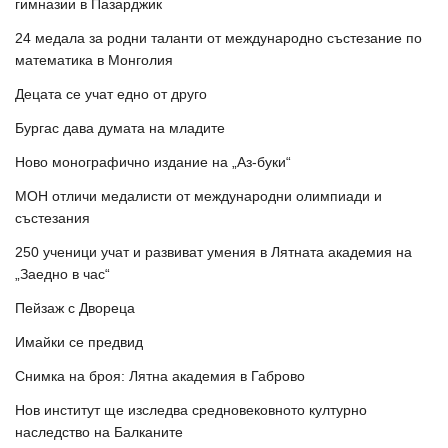
гимназии в Пазарджик
24 медала за родни таланти от международно състезание по
математика в Монголия
Децата се учат едно от друго
Бургас дава думата на младите
Ново монографично издание на „Аз-буки“
МОН отличи медалисти от международни олимпиади и
състезания
250 ученици учат и развиват умения в Лятната академия на
„Заедно в час“
Пейзаж с Двореца
Имайки се предвид
Снимка на броя: Лятна академия в Габрово
Нов институт ще изследва средновековното културно
наследство на Балканите