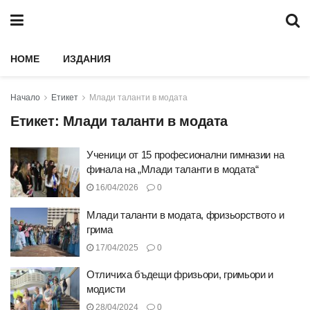
HOME
ИЗДАНИЯ
Начало
Етикет
Млади таланти в модата
Етикет:
Млади таланти в модата
Ученици от 15 професионални гимназии на
финала на „Млади таланти в модата“
16/04/2026
0
Млади таланти в модата, фризьорството и
грима
17/04/2025
0
Отличиха бъдещи фризьори, гримьори и
модисти
28/04/2024
0