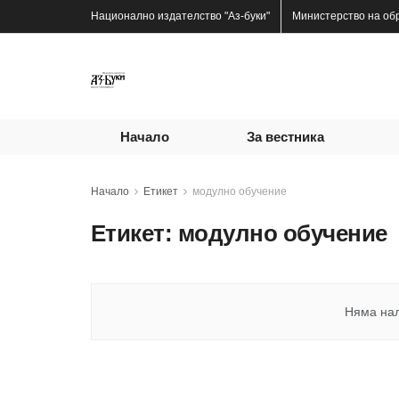
Национално издателство
"Аз-буки"
Министерство на об
Начало
За вестника
Начало
Етикет
модулно обучение
Етикет:
модулно обучение
Няма на