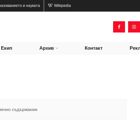
разованието и науката
Wikipedia
Екип
Архив
Контакт
Рек
лично съдържание