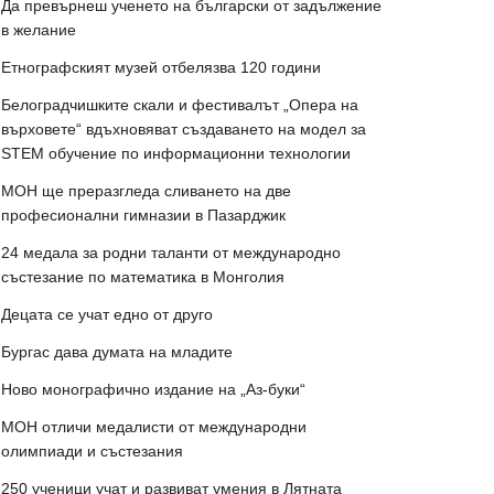
Да превърнеш ученето на български от задължение
в желание
Етнографският музей отбелязва 120 години
Белоградчишките скали и фестивалът „Опера на
върховете“ вдъхновяват създаването на модел за
STEM обучение по информационни технологии
МОН ще преразгледа сливането на две
професионални гимназии в Пазарджик
24 медала за родни таланти от международно
състезание по математика в Монголия
Децата се учат едно от друго
Бургас дава думата на младите
Ново монографично издание на „Аз-буки“
МОН отличи медалисти от международни
олимпиади и състезания
250 ученици учат и развиват умения в Лятната