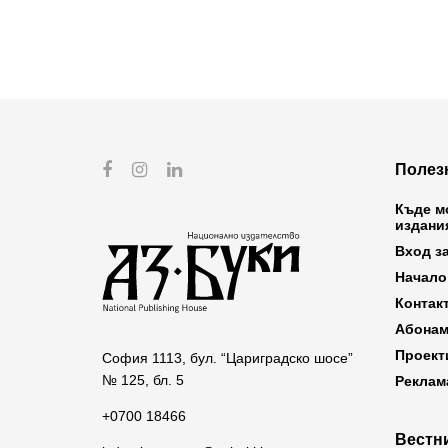
Полез
Къде м
издани
Вход з
Начало
Контак
Абонам
Проект
София 1113, бул. “Цариградско шосе”
№ 125, бл. 5
Реклам
+0700 18466
Вестни