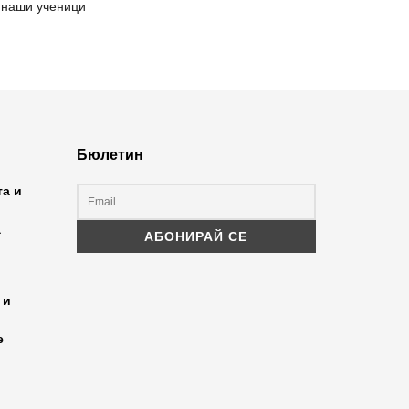
наши ученици
Бюлетин
та и
а
 и
е