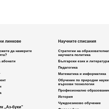
ни линкове
Научните списания
ожете да намерите
Стратегии на образователна
ята?
научната политика
а абонати
Български език и литератур
Педагогика
т
Математика и информатика
ент
Обучение по природни науки
върхови технологии
и
Професионално образовани
а
История
Чуждоезиково обучение
к „Аз-буки”