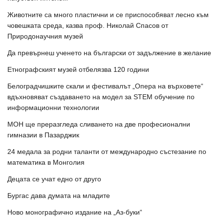
Животните са много пластични и се приспособяват лесно към
човешката среда, казва проф. Николай Спасов от
Природонаучния музей
Да превърнеш ученето на български от задължение в желание
Етнографският музей отбелязва 120 години
Белоградчишките скали и фестивалът „Опера на върховете“
вдъхновяват създаването на модел за STEM обучение по
информационни технологии
МОН ще преразгледа сливането на две професионални
гимназии в Пазарджик
24 медала за родни таланти от международно състезание по
математика в Монголия
Децата се учат едно от друго
Бургас дава думата на младите
Ново монографично издание на „Аз-буки“