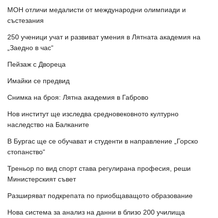
МОН отличи медалисти от международни олимпиади и
състезания
250 ученици учат и развиват умения в Лятната академия на
„Заедно в час“
Пейзаж с Двореца
Имайки се предвид
Снимка на броя: Лятна академия в Габрово
Нов институт ще изследва средновековното културно
наследство на Балканите
В Бургас ще се обучават и студенти в направление „Горско
стопанство“
Треньор по вид спорт става регулирана професия, реши
Министерският съвет
Разширяват подкрепата по приобщаващото образование
Нова система за анализ на данни в близо 200 училища