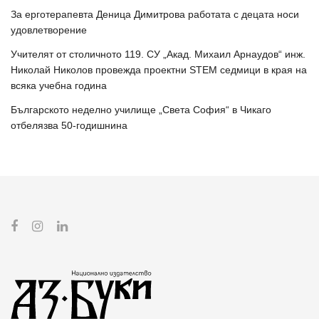
За ерготерапевта Деница Димитрова работата с децата носи
удовлетворение
Учителят от столичното 119. СУ „Акад. Михаил Арнаудов“ инж.
Николай Николов провежда проектни STEM седмици в края на
всяка учебна година
Българското неделно училище „Света София“ в Чикаго
отбелязва 50-годишнина