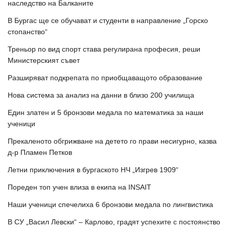
наследство на Балканите
В Бургас ще се обучават и студенти в направление „Горско
стопанство“
Треньор по вид спорт става регулирана професия, реши
Министерският съвет
Разширяват подкрепата по приобщаващото образование
Нова система за анализ на данни в близо 200 училища
Един златен и 5 бронзови медала по математика за наши
ученици
Прекаленото обгрижване на детето го прави несигурно, казва
д-р Пламен Петков
Летни приключения в бургаското НЧ „Изгрев 1909“
Пореден топ учен влиза в екипа на INSAIT
Наши ученици спечелиха 6 бронзови медала по лингвистика
В СУ „Васил Левски“ – Карлово, градят успехите с постоянство