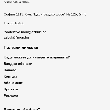
София 1113, бул. “Цариградско шосе” № 125, бл. 5
+0700 18466
izdatelstvo.mon@azbuki.bg
azbuki@mon.bg
Полезни линкове
Къде можете да намерите изданията?
Вход за абонати
Начало
Контакт
Абонамент
Проекти
Реклама
Вестник „Аз-буки”