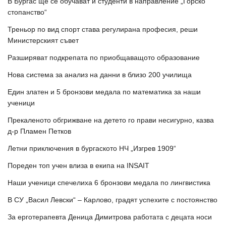
В Бургас ще се обучават и студенти в направление „Горско
стопанство“
Треньор по вид спорт става регулирана професия, реши
Министерският съвет
Разширяват подкрепата по приобщаващото образование
Нова система за анализ на данни в близо 200 училища
Един златен и 5 бронзови медала по математика за наши
ученици
Прекаленото обгрижване на детето го прави несигурно, казва
д-р Пламен Петков
Летни приключения в бургаското НЧ „Изгрев 1909“
Пореден топ учен влиза в екипа на INSAIT
Наши ученици спечелиха 6 бронзови медала по лингвистика
В СУ „Васил Левски“ – Карлово, градят успехите с постоянство
За ерготерапевта Деница Димитрова работата с децата носи