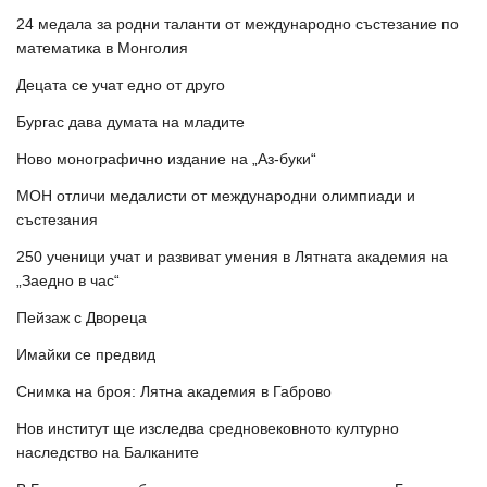
24 медала за родни таланти от международно състезание по
математика в Монголия
Децата се учат едно от друго
Бургас дава думата на младите
Ново монографично издание на „Аз-буки“
МОН отличи медалисти от международни олимпиади и
състезания
250 ученици учат и развиват умения в Лятната академия на
„Заедно в час“
Пейзаж с Двореца
Имайки се предвид
Снимка на броя: Лятна академия в Габрово
Нов институт ще изследва средновековното културно
наследство на Балканите