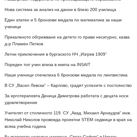
Нова система за анализ на данни в близо 200 училища
Един златен и 5 бронзови медала по математика за наши
ученици
Прекаленото обгрижване на детето го прави несигурно, казва
д-р Пламен Петков
Летни приключения в бургаското НЧ „Изгрев 1909“
Пореден топ учен влиза в екипа на INSAIT
Наши ученици спечелиха 6 бронзови медала по лингвистика
В СУ „Васил Левски“ – Карлово, градят успехите с постоянство
За ерготерапевта Деница Димитрова работата с децата носи
удовлетворение
Учителят от столичното 119. СУ „Акад. Михаил Арнаудов“ инж.
Николай Николов провежда проектни STEM седмици в края на
всяка учебна година
Българското неделно училище „Света София“ в Чикаго