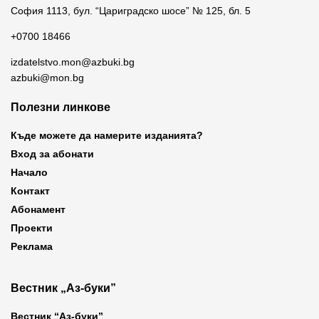
София 1113, бул. “Цариградско шосе” № 125, бл. 5
+0700 18466
izdatelstvo.mon@azbuki.bg
azbuki@mon.bg
Полезни линкове
Къде можете да намерите изданията?
Вход за абонати
Начало
Контакт
Абонамент
Проекти
Реклама
Вестник „Аз-буки”
Вестник “Аз-буки”