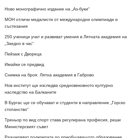
Ново монографично издание на „Аз-буки“
МОН отличи медалисти от международни олимпиади и
състезания
250 ученици учат и развиват умения в Лятната академия на
„Заедно в час“
Пейзаж с Двореца
Имайки се предвид
Снимка на броя: Лятна академия в Габрово
Нов институт ще изследва средновековното културно
наследство на Балканите
В Бургас ще се обучават и студенти в направление „Горско
стопанство“
Треньор по вид спорт става регулирана професия, реши
Министерският съвет
Разширяват подкрепата по приобщаващото образование