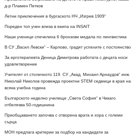
д-р Пламен Петков
Летни приключения в бургаското НЧ „Изгрев 1909“
Пореден топ учен влиза в екипа на INSAIT
Наши ученици спечелиха 6 бронзови медала по лингвистика
В СУ „Васил Левски“ – Карлово, градят успехите с постоянство
За ерготерапевта Деница Димитрова работата с децата носи
удовлетворение
Учителят от столичното 119. СУ „Акад. Михаил Арнаудов“ инж.
Николай Николов провежда проектни STEM седмици в края на
всяка учебна година
Българското неделно училище „Света София“ в Чикаго
отбелязва 50-годишнина
Приобщаването започва с отворена врата и хора с големи
сърца
МОН предлага критерии за подбор на кандидати за