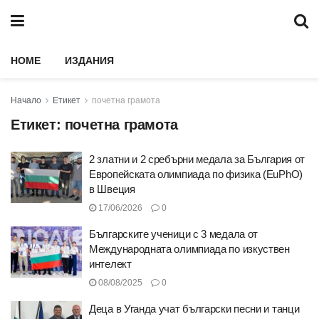
HOME
ИЗДАНИЯ
Начало
Етикет
почетна грамота
Етикет:
почетна грамота
2 златни и 2 сребърни медала за България от
Европейската олимпиада по физика (EuPhO)
в Швеция
17/06/2026
0
Българските ученици с 3 медала от
Международната олимпиада по изкуствен
интелект
08/08/2025
0
Деца в Уганда учат български песни и танци