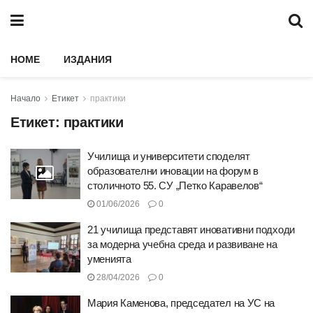
HOME
ИЗДАНИЯ
Начало
Етикет
практики
Етикет:
практики
Училища и университети споделят
образователни иновации на форум в
столичното 55. СУ „Петко Каравелов“
01/06/2026
0
21 училища представят иновативни подходи
за модерна учебна среда и развиване на
уменията
28/04/2026
0
Мария Каменова, председател на УС на