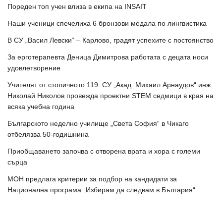
Пореден топ учен влиза в екипа на INSAIT
Наши ученици спечелиха 6 бронзови медала по лингвистика
В СУ „Васил Левски“ – Карлово, градят успехите с постоянство
За ерготерапевта Деница Димитрова работата с децата носи
удовлетворение
Учителят от столичното 119. СУ „Акад. Михаил Арнаудов“ инж.
Николай Николов провежда проектни STEM седмици в края на
всяка учебна година
Българското неделно училище „Света София“ в Чикаго
отбелязва 50-годишнина
Приобщаването започва с отворена врата и хора с големи
сърца
МОН предлага критерии за подбор на кандидати за
Национална програма „Избирам да следвам в България“