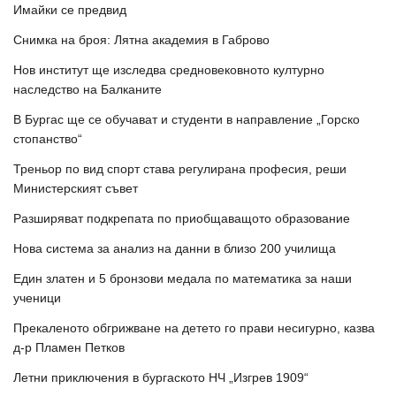
Имайки се предвид
Снимка на броя: Лятна академия в Габрово
Нов институт ще изследва средновековното културно
наследство на Балканите
В Бургас ще се обучават и студенти в направление „Горско
стопанство“
Треньор по вид спорт става регулирана професия, реши
Министерският съвет
Разширяват подкрепата по приобщаващото образование
Нова система за анализ на данни в близо 200 училища
Един златен и 5 бронзови медала по математика за наши
ученици
Прекаленото обгрижване на детето го прави несигурно, казва
д-р Пламен Петков
Летни приключения в бургаското НЧ „Изгрев 1909“