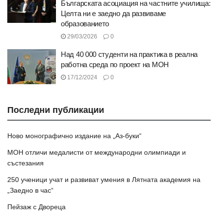
Българската асоциация на частните училища:
Целта ни е заедно да развиваме
образованието
29/03/2026
0
Над 40 000 студенти на практика в реална
работна среда по проект на МОН
17/12/2024
0
Последни публикации
Ново монографично издание на „Аз-буки“
МОН отличи медалисти от международни олимпиади и
състезания
250 ученици учат и развиват умения в Лятната академия на
„Заедно в час“
Пейзаж с Двореца