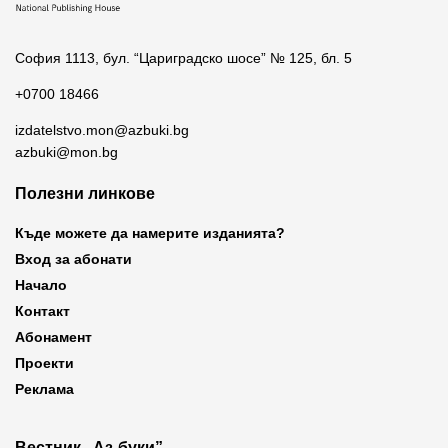
София 1113, бул. “Цариградско шосе” № 125, бл. 5
+0700 18466
izdatelstvo.mon@azbuki.bg
azbuki@mon.bg
Полезни линкове
Къде можете да намерите изданията?
Вход за абонати
Начало
Контакт
Абонамент
Проекти
Реклама
Вестник „Аз-буки”