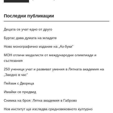
Последни публикации
Децата се учат едно от друго
Бургас дава думата на младите
Ново монографично издание на „Аз-буки“
МОН отличи медалисти от международни олимпиади и
състезания
250 ученици учат и развиват умения в Лятната академия на
„Заедно в час“
Пейзаж с Двореца
Имайки се предвид
Снимка на броя: Лятна академия в Габрово
Нов институт ще изследва средновековното културно