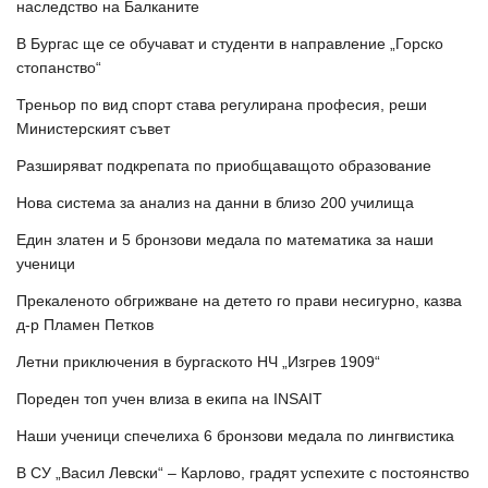
наследство на Балканите
В Бургас ще се обучават и студенти в направление „Горско
стопанство“
Треньор по вид спорт става регулирана професия, реши
Министерският съвет
Разширяват подкрепата по приобщаващото образование
Нова система за анализ на данни в близо 200 училища
Един златен и 5 бронзови медала по математика за наши
ученици
Прекаленото обгрижване на детето го прави несигурно, казва
д-р Пламен Петков
Летни приключения в бургаското НЧ „Изгрев 1909“
Пореден топ учен влиза в екипа на INSAIT
Наши ученици спечелиха 6 бронзови медала по лингвистика
В СУ „Васил Левски“ – Карлово, градят успехите с постоянство