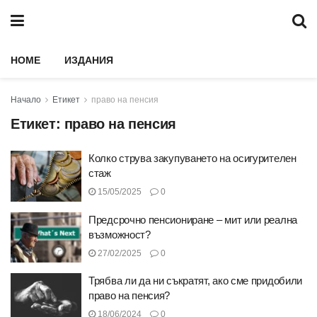
HOME
ИЗДАНИЯ
Начало
Етикет
право на пенсия
Етикет:
право на пенсия
Колко струва закупуването на осигурителен
стаж
15/05/2025
0
Предсрочно пенсиониране – мит или реална
възможност?
27/02/2025
0
Трябва ли да ни съкратят, ако сме придобили
право на пенсия?
18/06/2024
0