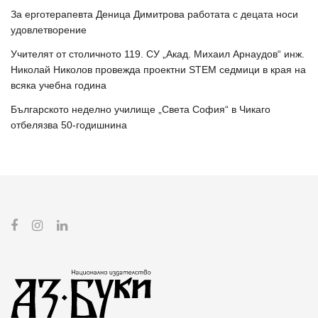
За ерготерапевта Деница Димитрова работата с децата носи
удовлетворение
Учителят от столичното 119. СУ „Акад. Михаил Арнаудов“ инж.
Николай Николов провежда проектни STEM седмици в края на
всяка учебна година
Българското неделно училище „Света София“ в Чикаго
отбелязва 50-годишнина