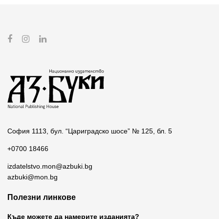
София 1113, бул. “Цариградско шосе” № 125, бл. 5
+0700 18466
izdatelstvo.mon@azbuki.bg
azbuki@mon.bg
Полезни линкове
Къде можете да намерите изданията?