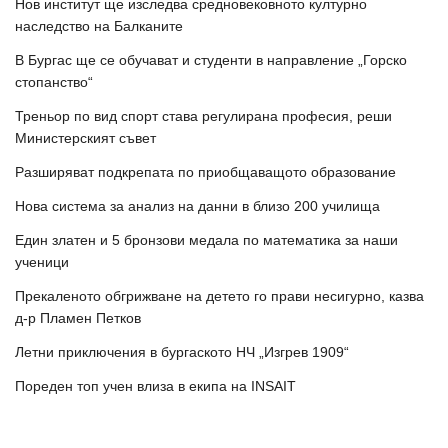
Нов институт ще изследва средновековното културно
наследство на Балканите
В Бургас ще се обучават и студенти в направление „Горско
стопанство“
Треньор по вид спорт става регулирана професия, реши
Министерският съвет
Разширяват подкрепата по приобщаващото образование
Нова система за анализ на данни в близо 200 училища
Един златен и 5 бронзови медала по математика за наши
ученици
Прекаленото обгрижване на детето го прави несигурно, казва
д-р Пламен Петков
Летни приключения в бургаското НЧ „Изгрев 1909“
Пореден топ учен влиза в екипа на INSAIT