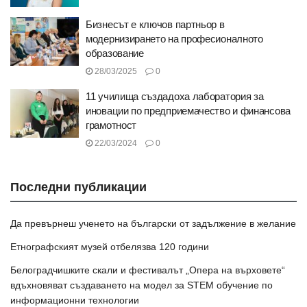
Бизнесът е ключов партньор в
модернизирането на професионалното
образование
28/03/2025
0
11 училища създадоха лаборатория за
иновации по предприемачество и финансова
грамотност
22/03/2024
0
Последни публикации
Да превърнеш ученето на български от задължение в желание
Етнографският музей отбелязва 120 години
Белоградчишките скали и фестивалът „Опера на върховете“
вдъхновяват създаването на модел за STEM обучение по
информационни технологии