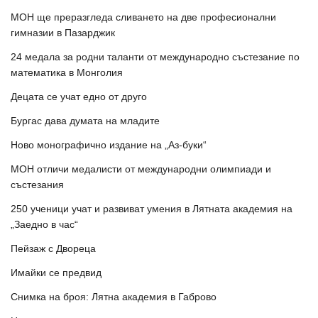
МОН ще преразгледа сливането на две професионални
гимназии в Пазарджик
24 медала за родни таланти от международно състезание по
математика в Монголия
Децата се учат едно от друго
Бургас дава думата на младите
Ново монографично издание на „Аз-буки“
МОН отличи медалисти от международни олимпиади и
състезания
250 ученици учат и развиват умения в Лятната академия на
„Заедно в час“
Пейзаж с Двореца
Имайки се предвид
Снимка на броя: Лятна академия в Габрово