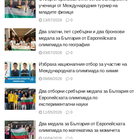
ученици от Международния турнир на
младите физици
13/07/2026
0
Два златни, пет сребърни и два бронзови
медала за България от Европейската
олимпиада по география
03/07/2026
0
Избраха националния отбор за участие на
Международната олимпиада по химия
09/06/2026
0
Два отборни сребърни медала за България от
Европейската олимпиада по
експериментални науки
11/05/2026
0
Два медала за България от Европейската
олимпиада по математика за момичета
16/04/2026
0