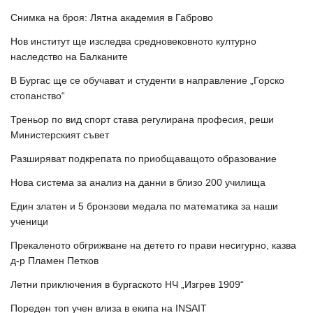
Снимка на броя: Лятна академия в Габрово
Нов институт ще изследва средновековното културно
наследство на Балканите
В Бургас ще се обучават и студенти в направление „Горско
стопанство“
Треньор по вид спорт става регулирана професия, реши
Министерският съвет
Разширяват подкрепата по приобщаващото образование
Нова система за анализ на данни в близо 200 училища
Един златен и 5 бронзови медала по математика за наши
ученици
Прекаленото обгрижване на детето го прави несигурно, казва
д-р Пламен Петков
Летни приключения в бургаското НЧ „Изгрев 1909“
Пореден топ учен влиза в екипа на INSAIT