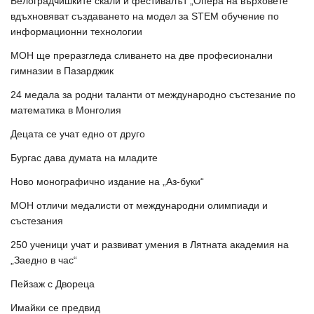
Белоградчишките скали и фестивалът „Опера на върховете“
вдъхновяват създаването на модел за STEM обучение по
информационни технологии
МОН ще преразгледа сливането на две професионални
гимназии в Пазарджик
24 медала за родни таланти от международно състезание по
математика в Монголия
Децата се учат едно от друго
Бургас дава думата на младите
Ново монографично издание на „Аз-буки“
МОН отличи медалисти от международни олимпиади и
състезания
250 ученици учат и развиват умения в Лятната академия на
„Заедно в час“
Пейзаж с Двореца
Имайки се предвид