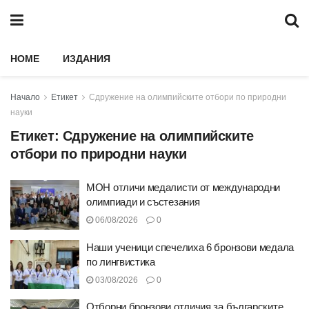
HOME
ИЗДАНИЯ
Начало
Етикет
Сдружение на олимпийските отбори по природни
науки
Етикет:
Сдружение на олимпийските
отбори по природни науки
МОН отличи медалисти от международни
олимпиади и състезания
06/08/2026
0
Наши ученици спечелиха 6 бронзови медала
по лингвистика
03/08/2026
0
Отборни бронзови отличия за българските