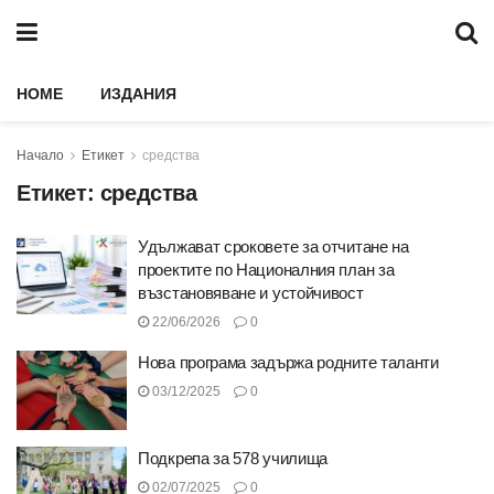
HOME
ИЗДАНИЯ
Начало
Етикет
средства
Етикет:
средства
Удължават сроковете за отчитане на
проектите по Националния план за
възстановяване и устойчивост
22/06/2026
0
Нова програма задържа родните таланти
03/12/2025
0
Подкрепа за 578 училища
02/07/2025
0