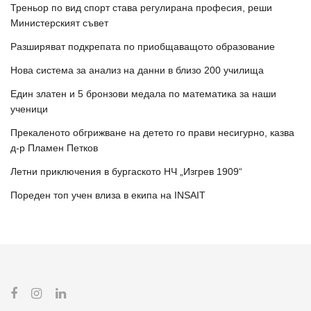
Треньор по вид спорт става регулирана професия, реши
Министерският съвет
Разширяват подкрепата по приобщаващото образование
Нова система за анализ на данни в близо 200 училища
Един златен и 5 бронзови медала по математика за наши
ученици
Прекаленото обгрижване на детето го прави несигурно, казва
д-р Пламен Петков
Летни приключения в бургаското НЧ „Изгрев 1909“
Пореден топ учен влиза в екипа на INSAIT