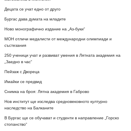
Децата се учат едно от друго
Бургас дава думата на младите
Ново монографично издание на „Аз-буки“
МОН отличи медалисти от международни олимпиади и
състезания
250 ученици учат и развиват умения в Лятната академия на
„Заедно в час“
Пейзаж с Двореца
Имайки се предвид
Снимка на броя: Лятна академия в Габрово
Нов институт ще изследва средновековното културно
наследство на Балканите
В Бургас ще се обучават и студенти в направление „Горско
стопанство“