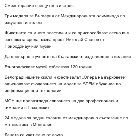
Смехотерапия срещу гняв и стрес
Три медала за България от Международната олимпиада по
изкуствен интелект
Животните са много пластични и се приспособяват лесно към
човешката среда, казва проф. Николай Спасов от
Природонаучния музей
Да превърнеш ученето на български от задължение в желание
Етнографският музей отбелязва 120 години
Белоградчишките скали и фестивалът „Опера на върховете“
вдъхновяват създаването на модел за STEM обучение по
информационни технологии
МОН ще преразгледа сливането на две професионални
гимназии в Пазарджик
24 медала за родни таланти от международно състезание по
математика в Монголия
Децата се учат едно от друго