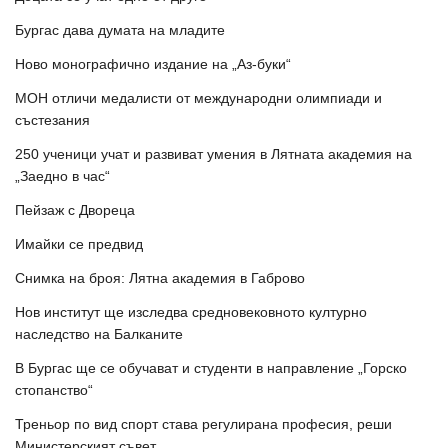
Бургас дава думата на младите
Ново монографично издание на „Аз-буки“
МОН отличи медалисти от международни олимпиади и
състезания
250 ученици учат и развиват умения в Лятната академия на
„Заедно в час“
Пейзаж с Двореца
Имайки се предвид
Снимка на броя: Лятна академия в Габрово
Нов институт ще изследва средновековното културно
наследство на Балканите
В Бургас ще се обучават и студенти в направление „Горско
стопанство“
Треньор по вид спорт става регулирана професия, реши
Министерският съвет