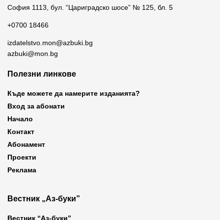
София 1113, бул. “Цариградско шосе” № 125, бл. 5
+0700 18466
izdatelstvo.mon@azbuki.bg
azbuki@mon.bg
Полезни линкове
Къде можете да намерите изданията?
Вход за абонати
Начало
Контакт
Абонамент
Проекти
Реклама
Вестник „Аз-буки”
Вестник “Аз-буки”