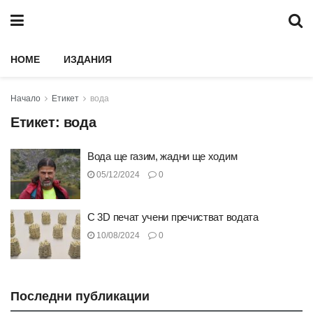
HOME
ИЗДАНИЯ
Начало
Етикет
вода
Етикет:
вода
Вода ще газим, жадни ще ходим
05/12/2024
0
С 3D печат учени пречистват водата
10/08/2024
0
Последни публикации