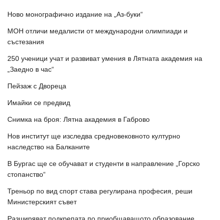
Ново монографично издание на „Аз-буки“
МОН отличи медалисти от международни олимпиади и
състезания
250 ученици учат и развиват умения в Лятната академия на
„Заедно в час“
Пейзаж с Двореца
Имайки се предвид
Снимка на броя: Лятна академия в Габрово
Нов институт ще изследва средновековното културно
наследство на Балканите
В Бургас ще се обучават и студенти в направление „Горско
стопанство“
Треньор по вид спорт става регулирана професия, реши
Министерският съвет
Разширяват подкрепата по приобщаващото образование