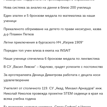
Нова система за анализ на данни в близо 200 училища
Един златен и 5 бронзови медала по математика за наши
ученици
Прекаленото обгрижване на детето го прави несигурно, казва
д-р Пламен Петков
Летни приключения в бургаското НЧ „Изгрев 1909“
Пореден топ учен влиза в екипа на INSAIT
Наши ученици спечелиха 6 бронзови медала по лингвистика
В СУ „Васил Левски“ – Карлово, градят успехите с постоянство
За ерготерапевта Деница Димитрова работата с децата носи
удовлетворение
Учителят от столичното 119. СУ „Акад. Михаил Арнаудов“ инж.
Николай Николов провежда проектни STEM седмици в края на
всяка учебна година
Българското неделно училище „Света София“ в Чикаго